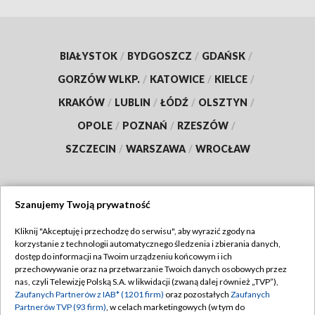
BIAŁYSTOK
/
BYDGOSZCZ
/
GDAŃSK
/
GORZÓW WLKP.
/
KATOWICE
/
KIELCE
/
KRAKÓW
/
LUBLIN
/
ŁÓDŹ
/
OLSZTYN
/
OPOLE
/
POZNAŃ
/
RZESZÓW
/
SZCZECIN
/
WARSZAWA
/
WROCŁAW
Szanujemy Twoją prywatność
Dołącz do nas:
Kliknij "Akceptuję i przechodzę do serwisu", aby wyrazić zgody na
korzystanie z technologii automatycznego śledzenia i zbierania danych,
TVP
dostęp do informacji na Twoim urządzeniu końcowym i ich
Abonament TVP
przechowywanie oraz na przetwarzanie Twoich danych osobowych przez
Regulamin TVP
nas, czyli Telewizję Polską S.A. w likwidacji (zwaną dalej również „TVP”),
Emisja w TVP
Polityka prywatności
Zaufanych Partnerów z IAB* (1201 firm)
oraz pozostałych
Zaufanych
Partnerów TVP (93 firm)
, w celach marketingowych (w tym do
Centrum informacji TVP