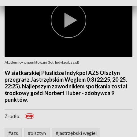
Akademicy wypunktowani (fot. Indykpolazs.pl)
W siatkarskiej Pluslidze Indykpol AZS Olsztyn
przegrał z Jastrzębskim Węglem 0:3 (22:25, 20:25,
22:25). Najlepszym zawodnikiem spotkania został
środkowy gości Norbert Huber - zdobywca 9
punktów.
Źródło:
#azs
#olsztyn
#jastrzębski węgiel