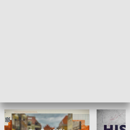
SPOŁECZEŃSTWO
Moje miejsce
Winda region
HISTORIA