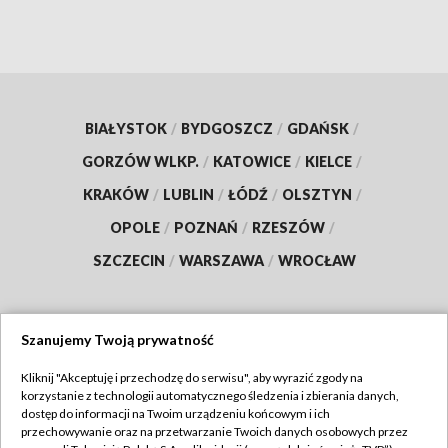
BIAŁYSTOK
/
BYDGOSZCZ
/
GDAŃSK
/
GORZÓW WLKP.
/
KATOWICE
/
KIELCE
/
KRAKÓW
/
LUBLIN
/
ŁÓDŹ
/
OLSZTYN
/
OPOLE
/
POZNAŃ
/
RZESZÓW
/
SZCZECIN
/
WARSZAWA
/
WROCŁAW
Szanujemy Twoją prywatność
Dołącz do nas:
Kliknij "Akceptuję i przechodzę do serwisu", aby wyrazić zgody na
korzystanie z technologii automatycznego śledzenia i zbierania danych,
TVP
dostęp do informacji na Twoim urządzeniu końcowym i ich
Abonament TVP
przechowywanie oraz na przetwarzanie Twoich danych osobowych przez
Regulamin TVP