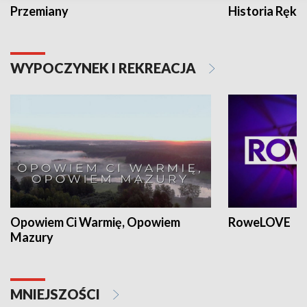
Przemiany
Historia Ręką
WYPOCZYNEK I REKREACJA
Opowiem Ci Warmię, Opowiem
RoweLOVE
Mazury
MNIEJSZOŚCI