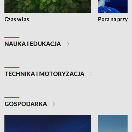
Czas w las
Pora na przyr
NAUKA I EDUKACJA
TECHNIKA I MOTORYZACJA
GOSPODARKA