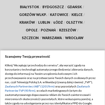
BIAŁYSTOK
/
BYDGOSZCZ
/
GDAŃSK
/
GORZÓW WLKP.
/
KATOWICE
/
KIELCE
/
KRAKÓW
/
LUBLIN
/
ŁÓDŹ
/
OLSZTYN
/
OPOLE
/
POZNAŃ
/
RZESZÓW
/
SZCZECIN
/
WARSZAWA
/
WROCŁAW
Szanujemy Twoją prywatność
Dołącz do nas:
Kliknij "Akceptuję i przechodzę do serwisu", aby wyrazić zgody na
korzystanie z technologii automatycznego śledzenia i zbierania danych,
TVP
dostęp do informacji na Twoim urządzeniu końcowym i ich
Abonament TVP
przechowywanie oraz na przetwarzanie Twoich danych osobowych przez
Regulamin TVP
nas, czyli Telewizję Polską S.A. w likwidacji (zwaną dalej również „TVP”),
Emisja w TVP
Zaufanych Partnerów z IAB* (1201 firm)
oraz pozostałych
Zaufanych
Polityka prywatności
Partnerów TVP (93 firm)
, w celach marketingowych (w tym do
Centrum informacji TVP
Moje zgody
zautomatyzowanego dopasowania reklam do Twoich zainteresowań i
mierzenia ich skuteczności) i pozostałych, które wskazujemy poniżej, a
Naziemna Telewizja Cyfrowa
Pomoc
także zgody na udostępnianie przez nas identyfikatora PPID do Google.