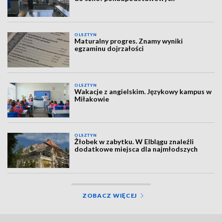
OLSZTYN
Maturalny progres. Znamy wyniki
egzaminu dojrzałości
OLSZTYN
Wakacje z angielskim. Językowy kampus w
Miłakowie
OLSZTYN
Żłobek w zabytku. W Elblągu znaleźli
dodatkowe miejsca dla najmłodszych
ZOBACZ WIĘCEJ