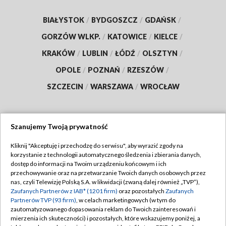
BIAŁYSTOK
/
BYDGOSZCZ
/
GDAŃSK
/
GORZÓW WLKP.
/
KATOWICE
/
KIELCE
/
KRAKÓW
/
LUBLIN
/
ŁÓDŹ
/
OLSZTYN
/
OPOLE
/
POZNAŃ
/
RZESZÓW
/
SZCZECIN
/
WARSZAWA
/
WROCŁAW
Szanujemy Twoją prywatność
Dołącz do nas:
Kliknij "Akceptuję i przechodzę do serwisu", aby wyrazić zgody na
korzystanie z technologii automatycznego śledzenia i zbierania danych,
TVP
dostęp do informacji na Twoim urządzeniu końcowym i ich
Abonament TVP
przechowywanie oraz na przetwarzanie Twoich danych osobowych przez
Regulamin TVP
nas, czyli Telewizję Polską S.A. w likwidacji (zwaną dalej również „TVP”),
Emisja w TVP
Polityka prywatności
Zaufanych Partnerów z IAB* (1201 firm)
oraz pozostałych
Zaufanych
Partnerów TVP (93 firm)
, w celach marketingowych (w tym do
Centrum informacji TVP
Moje zgody
zautomatyzowanego dopasowania reklam do Twoich zainteresowań i
mierzenia ich skuteczności) i pozostałych, które wskazujemy poniżej, a
Naziemna Telewizja Cyfrowa
Pomoc