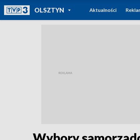
POWRÓT DO
OLSZTYN
Aktualności
Rekla
TVP REGIONY
Wybory samorządow