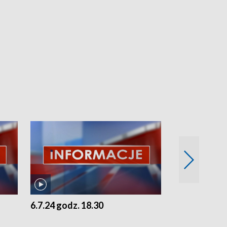
6.7.24 godz. 18.30
5.7.24 godz. 