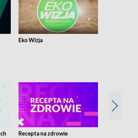
Eko Wizja
ach
Recepta na zdrowie
Wybieram z