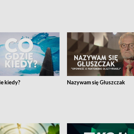
e kiedy?
Nazywam się Głuszczak