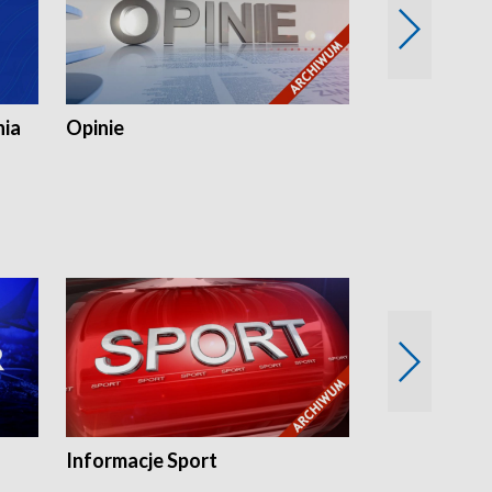
nia
Opinie
Opinie Elblą
Informacje Sport
Flesz sport