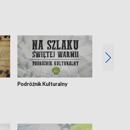
Podróżnik Kulturalny
Okolice Szla