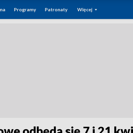
ma
Programy
Patronaty
Więcej
e odbędą się 7 i 21 kwi