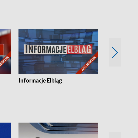
Informacje Elbląg
Wstaje nowy