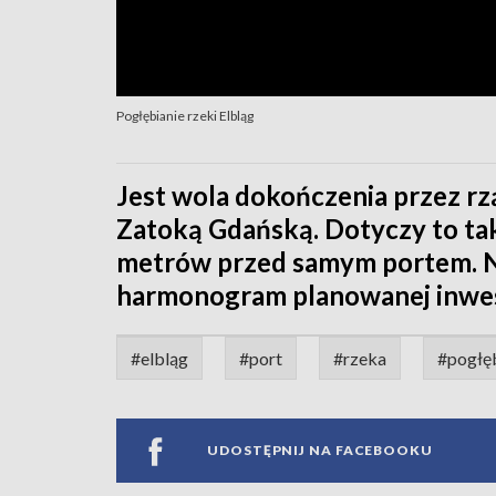
Pogłębianie rzeki Elbląg
Jest wola dokończenia przez rz
Zatoką Gdańską. Dotyczy to ta
metrów przed samym portem. N
harmonogram planowanej inwes
#elbląg
#port
#rzeka
#pogłę
UDOSTĘPNIJ NA FACEBOOKU