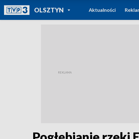
POWRÓT DO
OLSZTYN
Aktualności
Rekla
TVP REGIONY
Pogłębianie rzeki 