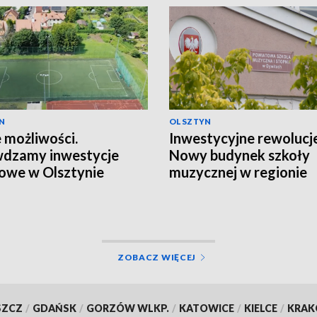
N
OLSZTYN
możliwości.
Inwestycyjne rewolucje
wdzamy inwestycje
Nowy budynek szkoły
owe w Olsztynie
muzycznej w regionie
ZOBACZ WIĘCEJ
SZCZ
/
GDAŃSK
/
GORZÓW WLKP.
/
KATOWICE
/
KIELCE
/
KRA