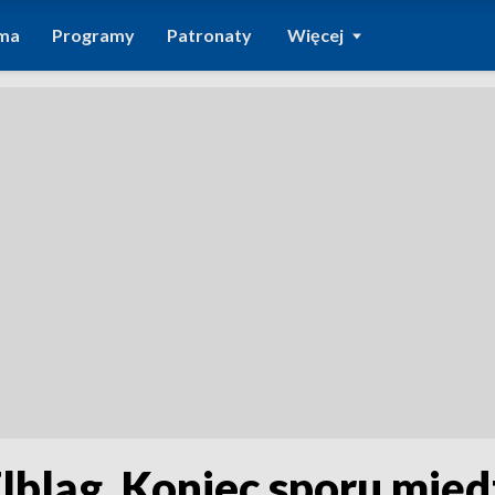
ma
Programy
Patronaty
Więcej
Elbląg. Koniec sporu mię