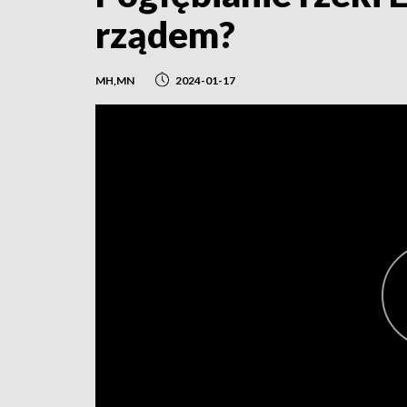
rządem?
MH,MN
2024-01-17