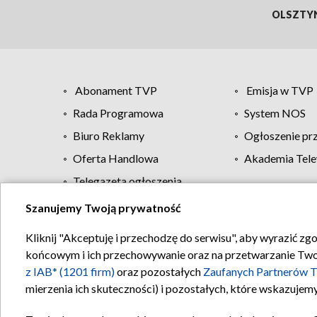
OLSZTY
Abonament TVP
Emisja w TVP
Rada Programowa
System NOS
Biuro Reklamy
Ogłoszenie pr
Oferta Handlowa
Akademia Tele
Telegazeta ogłoszenia
Szanujemy Twoją prywatność
Regulamin TVP
Kliknij "Akceptuję i przechodzę do serwisu", aby wyrazić zg
końcowym i ich przechowywanie oraz na przetwarzanie Twoich
z IAB* (1201 firm)
oraz pozostałych
Zaufanych Partnerów T
mierzenia ich skuteczności) i pozostałych, które wskazujemy