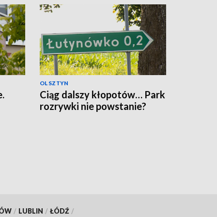
OLSZTYN
.
Ciąg dalszy kłopotów… Park
rozrywki nie powstanie?
KÓW
/
LUBLIN
/
ŁÓDŹ
/