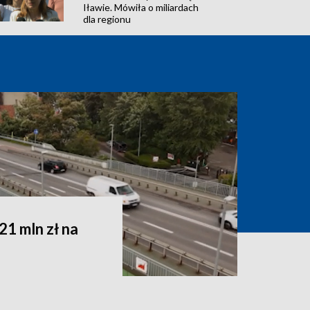
Iławie. Mówiła o miliardach
dla regionu
1 mln zł na