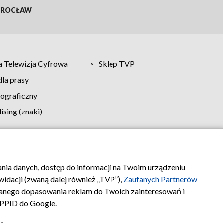
ROCŁAW
 Telewizja Cyfrowa
Sklep TVP
la prasy
tograficzny
sing (znaki)
klamy
Kontakt
rania danych, dostęp do informacji na Twoim urządzeniu
idacji (zwaną dalej również „TVP”),
Zaufanych Partnerów
anego dopasowania reklam do Twoich zainteresowań i
a PPID do Google.