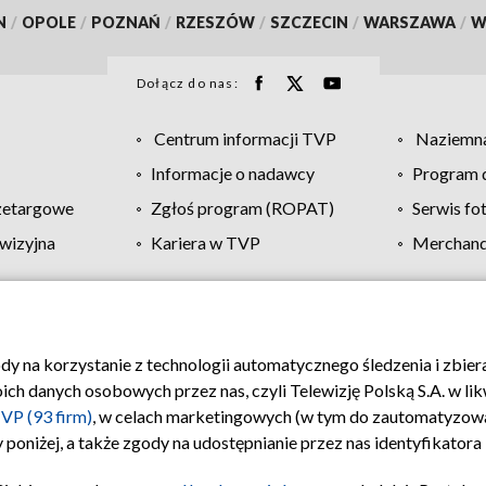
N
/
OPOLE
/
POZNAŃ
/
RZESZÓW
/
SZCZECIN
/
WARSZAWA
/
W
Dołącz do nas:
Centrum informacji TVP
Naziemna
Informacje o nadawcy
Program d
zetargowe
Zgłoś program (ROPAT)
Serwis fo
wizyjna
Kariera w TVP
Merchandi
Polityka prywatności
Moje zgody
Pomoc
Biuro re
ody na korzystanie z technologii automatycznego śledzenia i zbie
 danych osobowych przez nas, czyli Telewizję Polską S.A. w likw
VP (93 firm)
, w celach marketingowych (w tym do zautomatyzow
 poniżej, a także zgody na udostępnianie przez nas identyfikator