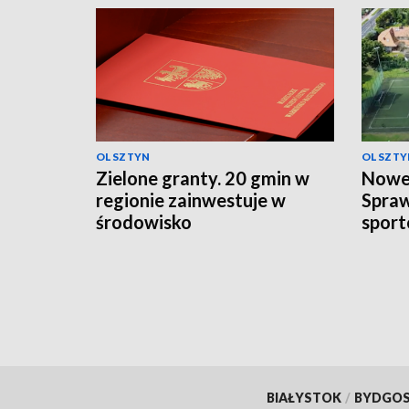
OLSZTYN
OLSZTY
Zielone granty. 20 gmin w
Nowe 
regionie zainwestuje w
Spra
środowisko
sport
BIAŁYSTOK
/
BYDGO