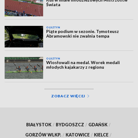
Świata
OLSZTYN
Piąte podium w sezonie. Tymoteusz
Abramowski nie zwalnia tempa
OLSZTYN
Wiosłowali na medal. Worek medali
młodych kajakarzy z regionu
ZOBACZ WIĘCEJ
BIAŁYSTOK
/
BYDGOSZCZ
/
GDAŃSK
/
GORZÓW WLKP.
/
KATOWICE
/
KIELCE
/