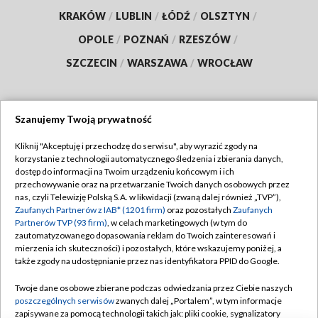
KRAKÓW
/
LUBLIN
/
ŁÓDŹ
/
OLSZTYN
/
OPOLE
/
POZNAŃ
/
RZESZÓW
/
SZCZECIN
/
WARSZAWA
/
WROCŁAW
Szanujemy Twoją prywatność
Dołącz do nas:
Kliknij "Akceptuję i przechodzę do serwisu", aby wyrazić zgody na
korzystanie z technologii automatycznego śledzenia i zbierania danych,
TVP
dostęp do informacji na Twoim urządzeniu końcowym i ich
Abonament TVP
przechowywanie oraz na przetwarzanie Twoich danych osobowych przez
Regulamin TVP
nas, czyli Telewizję Polską S.A. w likwidacji (zwaną dalej również „TVP”),
Emisja w TVP
Polityka prywatności
Zaufanych Partnerów z IAB* (1201 firm)
oraz pozostałych
Zaufanych
Partnerów TVP (93 firm)
, w celach marketingowych (w tym do
Centrum informacji TVP
Moje zgody
zautomatyzowanego dopasowania reklam do Twoich zainteresowań i
mierzenia ich skuteczności) i pozostałych, które wskazujemy poniżej, a
Naziemna Telewizja Cyfrowa
Pomoc
także zgody na udostępnianie przez nas identyfikatora PPID do Google.
Sklep TVP
Biuro reklamy
Twoje dane osobowe zbierane podczas odwiedzania przez Ciebie naszych
Rada Programowa
Kontakt
poszczególnych serwisów
zwanych dalej „Portalem”, w tym informacje
zapisywane za pomocą technologii takich jak: pliki cookie, sygnalizatory