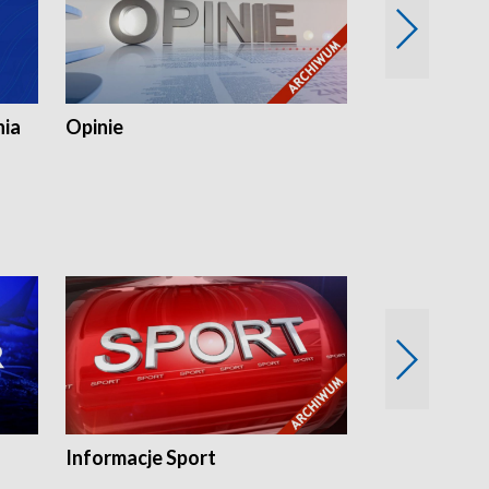
nia
Opinie
Opinie Elblą
Informacje Sport
Flesz sport