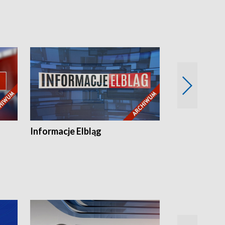
Informacje Elbląg
Wstaje nowy