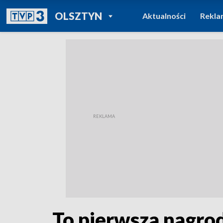
POWRÓT DO
OLSZTYN
Aktualności
Rekla
TVP REGIONY
To pierwsza nagro