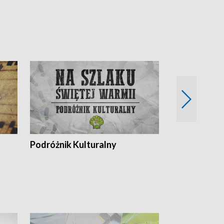
Podróżnik Kulturalny
Okolice Szla