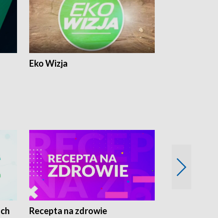
Eko Wizja
ach
Recepta na zdrowie
Wybieram z