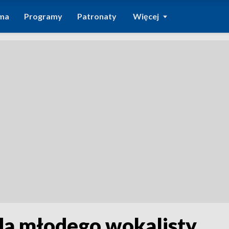
ma
Programy
Patronaty
Więcej
da młodego wokalisty