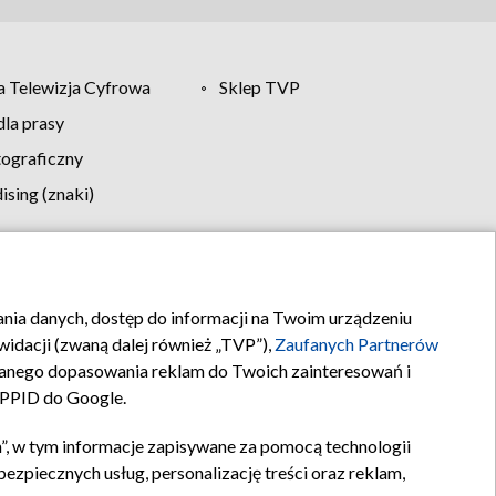
 Telewizja Cyfrowa
Sklep TVP
la prasy
tograficzny
sing (znaki)
klamy
Kontakt
rania danych, dostęp do informacji na Twoim urządzeniu
idacji (zwaną dalej również „TVP”),
Zaufanych Partnerów
anego dopasowania reklam do Twoich zainteresowań i
a PPID do Google.
”, w tym informacje zapisywane za pomocą technologii
zpiecznych usług, personalizację treści oraz reklam,