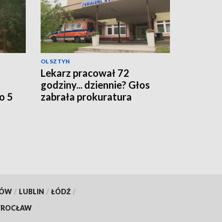
OLSZTYN
Lekarz pracował 72
godziny... dziennie? Głos
o 5
zabrała prokuratura
KÓW
/
LUBLIN
/
ŁÓDŹ
/
ROCŁAW