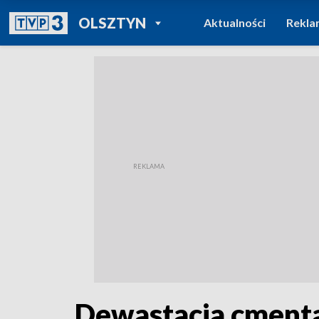
POWRÓT DO
OLSZTYN
Aktualności
Rekla
TVP REGIONY
Dewastacja cmenta