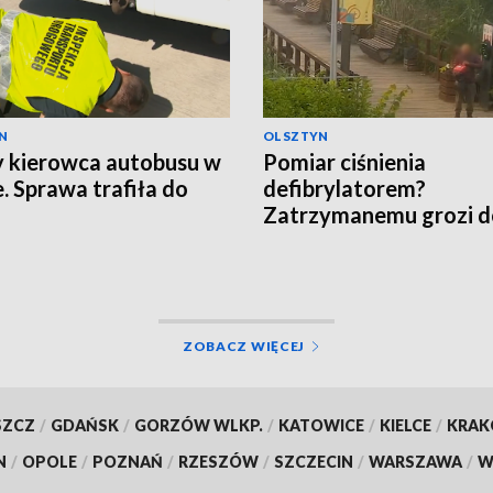
N
OLSZTYN
y kierowca autobusu w
Pomiar ciśnienia
e. Sprawa trafiła do
defibrylatorem?
Zatrzymanemu grozi d
lat więzienia
ZOBACZ WIĘCEJ
SZCZ
/
GDAŃSK
/
GORZÓW WLKP.
/
KATOWICE
/
KIELCE
/
KRA
N
/
OPOLE
/
POZNAŃ
/
RZESZÓW
/
SZCZECIN
/
WARSZAWA
/
W