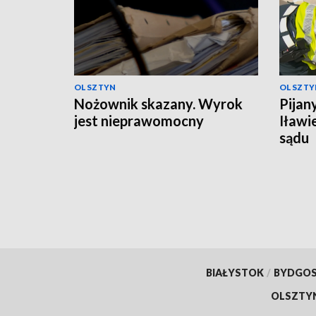
OLSZTYN
OLSZTY
Nożownik skazany. Wyrok
Pijan
jest nieprawomocny
Iławi
sądu
BIAŁYSTOK
/
BYDGO
OLSZTY