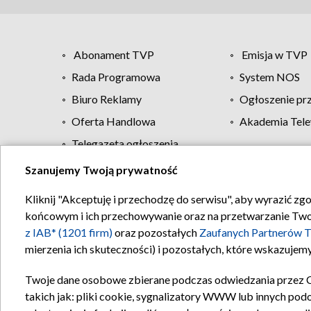
Abonament TVP
Emisja w TVP
Rada Programowa
System NOS
Biuro Reklamy
Ogłoszenie pr
Oferta Handlowa
Akademia Tele
Telegazeta ogłoszenia
Szanujemy Twoją prywatność
Regulamin TVP
Kliknij "Akceptuję i przechodzę do serwisu", aby wyrazić zg
końcowym i ich przechowywanie oraz na przetwarzanie Twoich
z IAB* (1201 firm)
oraz pozostałych
Zaufanych Partnerów T
mierzenia ich skuteczności) i pozostałych, które wskazujemy
Twoje dane osobowe zbierane podczas odwiedzania przez 
takich jak: pliki cookie, sygnalizatory WWW lub innych pod