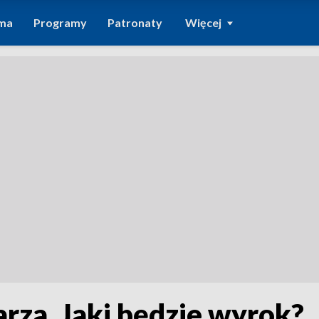
ma
Programy
Patronaty
Więcej
rza. Jaki będzie wyrok?