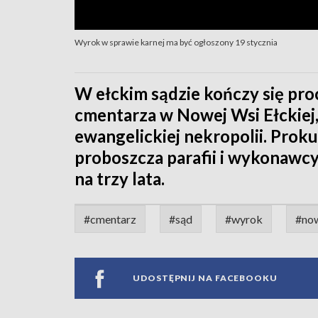
Wyrok w sprawie karnej ma być ogłoszony 19 stycznia
W ełckim sądzie kończy się pro
cmentarza w Nowej Wsi Ełckiej, 
ewangelickiej nekropolii. Prok
proboszcza parafii i wykonawcy
na trzy lata.
#cmentarz
#sąd
#wyrok
#now
UDOSTĘPNIJ NA FACEBOOKU