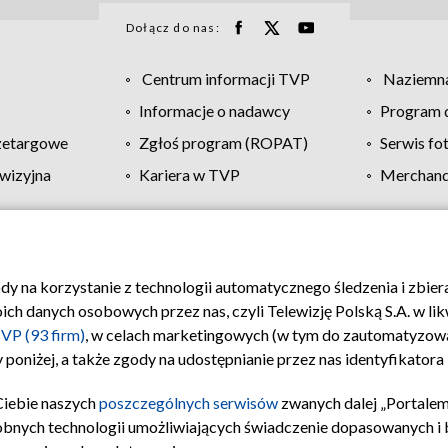
Dołącz do nas:
Centrum informacji TVP
Naziemna
Informacje o nadawcy
Program d
zetargowe
Zgłoś program (ROPAT)
Serwis fo
wizyjna
Kariera w TVP
Merchandi
Polityka prywatności
Moje zgody
Pomoc
Biuro re
ody na korzystanie z technologii automatycznego śledzenia i zbie
 danych osobowych przez nas, czyli Telewizję Polską S.A. w likw
VP (93 firm)
, w celach marketingowych (w tym do zautomatyzow
 poniżej, a także zgody na udostępnianie przez nas identyfikator
Ciebie naszych
poszczególnych serwisów
zwanych dalej „Portalem
obnych technologii umożliwiających świadczenie dopasowanych i be