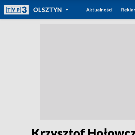
POWRÓT DO
OLSZTYN
Aktualności
Rekla
TVP REGIONY
Krzysztof Hołowczy