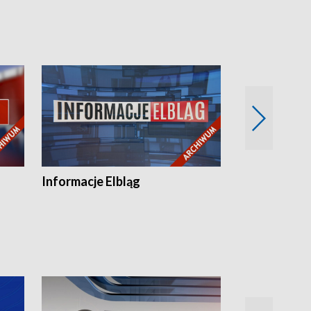
Informacje Elbląg
Wstaje nowy