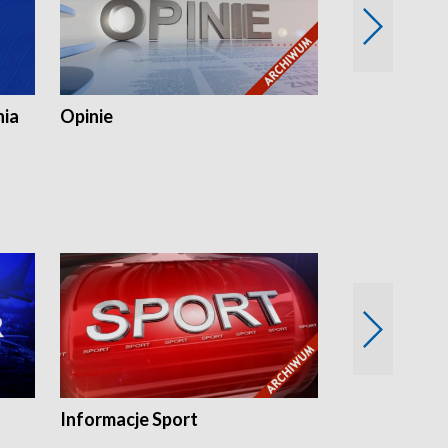
nia
Opinie
Opinie Elblą
Informacje Sport
Flesz sport