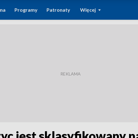
ma
Programy
Patronaty
Więcej
c jest sklasyfikowany na