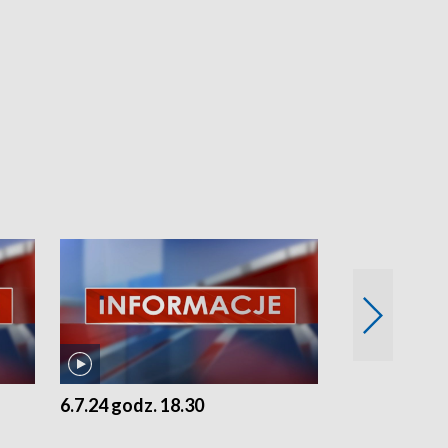
6.7.24 godz. 18.30
5.7.24 godz. 