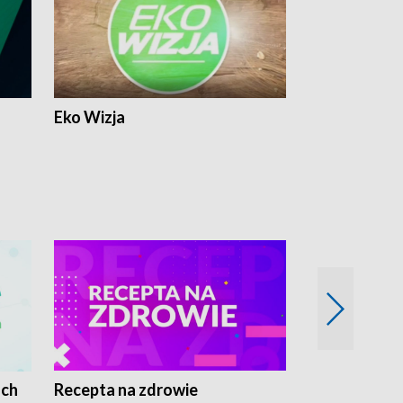
Eko Wizja
ach
Recepta na zdrowie
Wybieram z