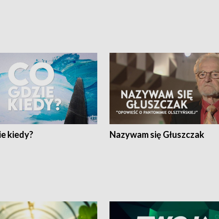
e kiedy?
Nazywam się Głuszczak