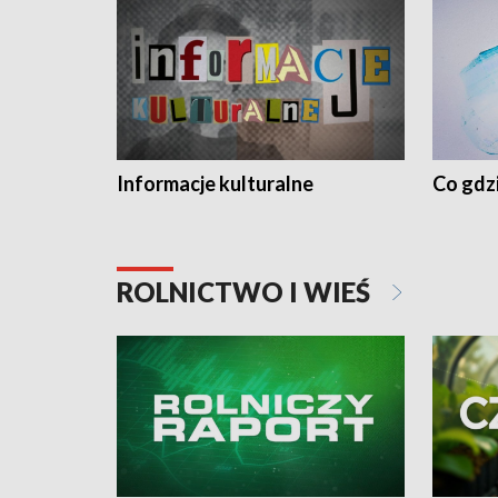
Informacje kulturalne
Co gdzi
ROLNICTWO I WIEŚ