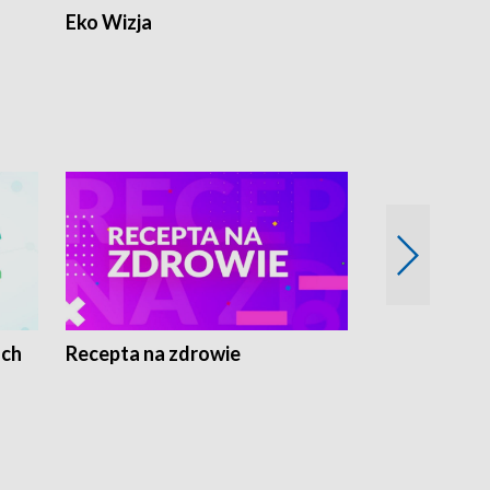
Eko Wizja
ach
Recepta na zdrowie
Wybieram z