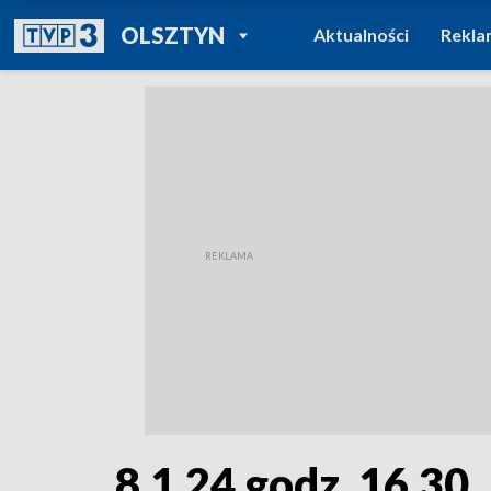
POWRÓT DO
OLSZTYN
Aktualności
Rekla
TVP REGIONY
8.1.24 godz. 16.30