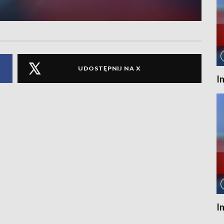
UDOSTĘPNIJ NA X
I
I