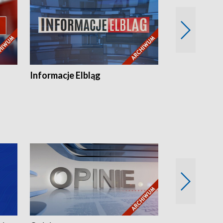
Informacje Elbląg
Wstaje nowy