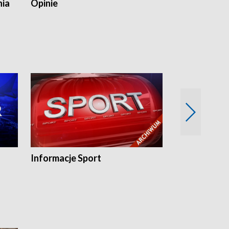
nia
Opinie
Opinie Elblą
Informacje Sport
Flesz sport