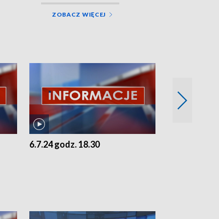
ZOBACZ WIĘCEJ
6.7.24 godz. 18.30
5.7.24 godz. 