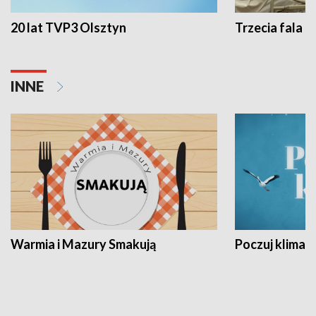
20 lat TVP3 Olsztyn
Trzecia fala -
INNE
Warmia i Mazury Smakują
Poczuj klimat