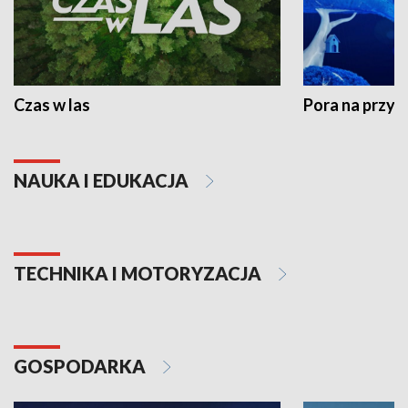
Czas w las
Pora na przyr
NAUKA I EDUKACJA
TECHNIKA I MOTORYZACJA
GOSPODARKA