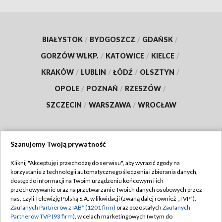
BIAŁYSTOK
/
BYDGOSZCZ
/
GDAŃSK
/
GORZÓW WLKP.
/
KATOWICE
/
KIELCE
/
KRAKÓW
/
LUBLIN
/
ŁÓDŹ
/
OLSZTYN
/
OPOLE
/
POZNAŃ
/
RZESZÓW
/
SZCZECIN
/
WARSZAWA
/
WROCŁAW
Szanujemy Twoją prywatność
Dołącz do nas:
Kliknij "Akceptuję i przechodzę do serwisu", aby wyrazić zgody na
korzystanie z technologii automatycznego śledzenia i zbierania danych,
TVP
dostęp do informacji na Twoim urządzeniu końcowym i ich
Abonament TVP
przechowywanie oraz na przetwarzanie Twoich danych osobowych przez
Regulamin TVP
nas, czyli Telewizję Polską S.A. w likwidacji (zwaną dalej również „TVP”),
Emisja w TVP
Zaufanych Partnerów z IAB* (1201 firm)
oraz pozostałych
Zaufanych
Polityka prywatności
Partnerów TVP (93 firm)
, w celach marketingowych (w tym do
Centrum informacji TVP