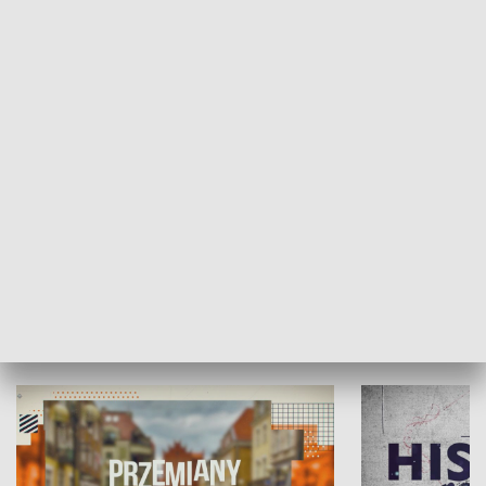
SPOŁECZEŃSTWO
Moje miejsce
Winda region
HISTORIA