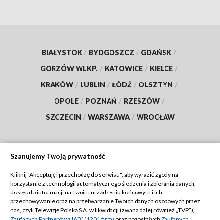
BIAŁYSTOK
/
BYDGOSZCZ
/
GDAŃSK
/
GORZÓW WLKP.
/
KATOWICE
/
KIELCE
/
KRAKÓW
/
LUBLIN
/
ŁÓDŹ
/
OLSZTYN
/
OPOLE
/
POZNAŃ
/
RZESZÓW
/
SZCZECIN
/
WARSZAWA
/
WROCŁAW
Szanujemy Twoją prywatność
Dołącz do nas:
Kliknij "Akceptuję i przechodzę do serwisu", aby wyrazić zgody na
korzystanie z technologii automatycznego śledzenia i zbierania danych,
TVP
dostęp do informacji na Twoim urządzeniu końcowym i ich
Abonament TVP
przechowywanie oraz na przetwarzanie Twoich danych osobowych przez
Regulamin TVP
nas, czyli Telewizję Polską S.A. w likwidacji (zwaną dalej również „TVP”),
Emisja w TVP
Zaufanych Partnerów z IAB* (1201 firm)
oraz pozostałych
Zaufanych
Polityka prywatności