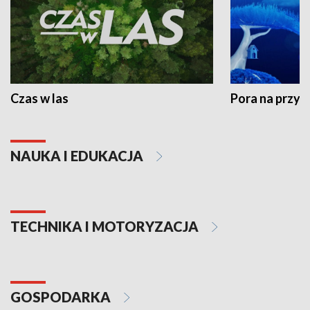
Czas w las
Pora na przyr
NAUKA I EDUKACJA
TECHNIKA I MOTORYZACJA
GOSPODARKA