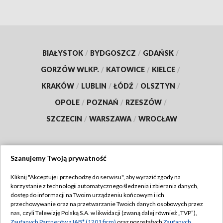
BIAŁYSTOK
/
BYDGOSZCZ
/
GDAŃSK
/
GORZÓW WLKP.
/
KATOWICE
/
KIELCE
/
KRAKÓW
/
LUBLIN
/
ŁÓDŹ
/
OLSZTYN
/
OPOLE
/
POZNAŃ
/
RZESZÓW
/
SZCZECIN
/
WARSZAWA
/
WROCŁAW
Szanujemy Twoją prywatność
Dołącz do nas:
Kliknij "Akceptuję i przechodzę do serwisu", aby wyrazić zgody na
korzystanie z technologii automatycznego śledzenia i zbierania danych,
TVP
dostęp do informacji na Twoim urządzeniu końcowym i ich
Abonament TVP
przechowywanie oraz na przetwarzanie Twoich danych osobowych przez
Regulamin TVP
nas, czyli Telewizję Polską S.A. w likwidacji (zwaną dalej również „TVP”),
Emisja w TVP
Zaufanych Partnerów z IAB* (1201 firm)
oraz pozostałych
Zaufanych
Polityka prywatności