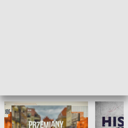
SPOŁECZEŃSTWO
Moje miejsce
Winda region
HISTORIA