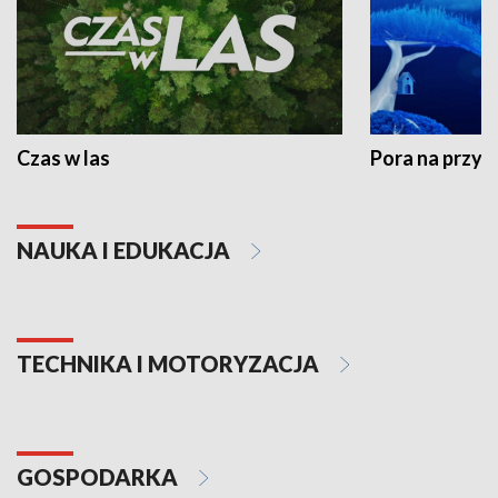
Czas w las
Pora na przyr
NAUKA I EDUKACJA
TECHNIKA I MOTORYZACJA
GOSPODARKA