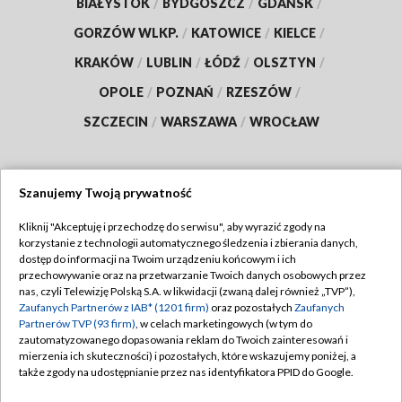
BIAŁYSTOK
/
BYDGOSZCZ
/
GDAŃSK
/
GORZÓW WLKP.
/
KATOWICE
/
KIELCE
/
KRAKÓW
/
LUBLIN
/
ŁÓDŹ
/
OLSZTYN
/
OPOLE
/
POZNAŃ
/
RZESZÓW
/
SZCZECIN
/
WARSZAWA
/
WROCŁAW
Szanujemy Twoją prywatność
Dołącz do nas:
Kliknij "Akceptuję i przechodzę do serwisu", aby wyrazić zgody na
korzystanie z technologii automatycznego śledzenia i zbierania danych,
TVP
dostęp do informacji na Twoim urządzeniu końcowym i ich
Abonament TVP
przechowywanie oraz na przetwarzanie Twoich danych osobowych przez
Regulamin TVP
nas, czyli Telewizję Polską S.A. w likwidacji (zwaną dalej również „TVP”),
Emisja w TVP
Polityka prywatności
Zaufanych Partnerów z IAB* (1201 firm)
oraz pozostałych
Zaufanych
Partnerów TVP (93 firm)
, w celach marketingowych (w tym do
Centrum informacji TVP
Moje zgody
zautomatyzowanego dopasowania reklam do Twoich zainteresowań i
mierzenia ich skuteczności) i pozostałych, które wskazujemy poniżej, a
Naziemna Telewizja Cyfrowa
Pomoc
także zgody na udostępnianie przez nas identyfikatora PPID do Google.
Sklep TVP
Biuro reklamy