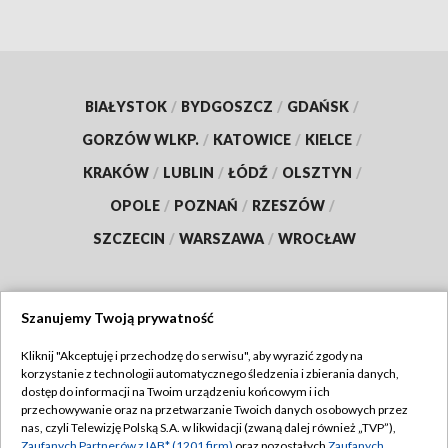
BIAŁYSTOK
/
BYDGOSZCZ
/
GDAŃSK
/
GORZÓW WLKP.
/
KATOWICE
/
KIELCE
/
KRAKÓW
/
LUBLIN
/
ŁÓDŹ
/
OLSZTYN
/
OPOLE
/
POZNAŃ
/
RZESZÓW
/
SZCZECIN
/
WARSZAWA
/
WROCŁAW
Szanujemy Twoją prywatność
Dołącz do nas:
Kliknij "Akceptuję i przechodzę do serwisu", aby wyrazić zgody na
korzystanie z technologii automatycznego śledzenia i zbierania danych,
TVP
dostęp do informacji na Twoim urządzeniu końcowym i ich
Abonament TVP
przechowywanie oraz na przetwarzanie Twoich danych osobowych przez
Regulamin TVP
nas, czyli Telewizję Polską S.A. w likwidacji (zwaną dalej również „TVP”),
Emisja w TVP
Zaufanych Partnerów z IAB* (1201 firm)
oraz pozostałych
Zaufanych
Polityka prywatności