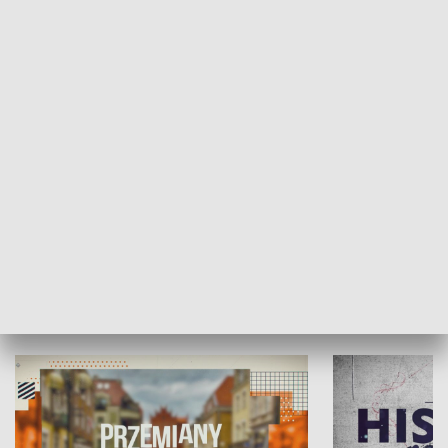
SPOŁECZEŃSTWO
Moje miejsce
Winda region
HISTORIA