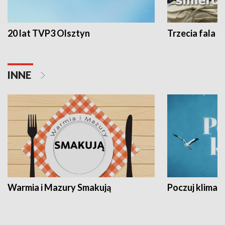
20 lat TVP3 Olsztyn
Trzecia fala -
INNE
Warmia i Mazury Smakują
Poczuj klimat