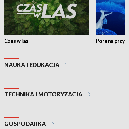
Czas w las
Pora na przyr
NAUKA I EDUKACJA
TECHNIKA I MOTORYZACJA
GOSPODARKA