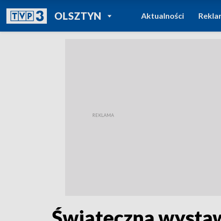
POWRÓT DO
OLSZTYN
Aktualności
Rekla
TVP REGIONY
Świąteczna wysta