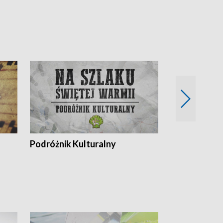
Podróżnik Kulturalny
Okolice Szla