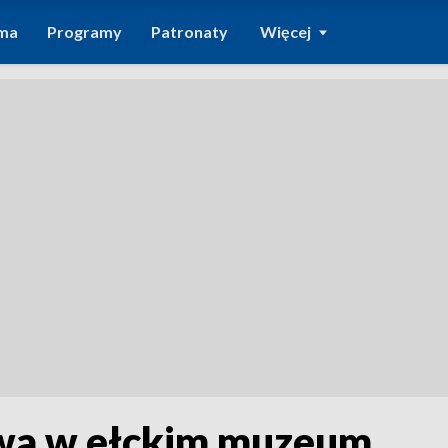
ma
Programy
Patronaty
Więcej
wa w ełckim muzeum