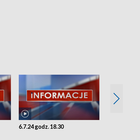
6.7.24 godz. 18.30
5.7.24 godz. 