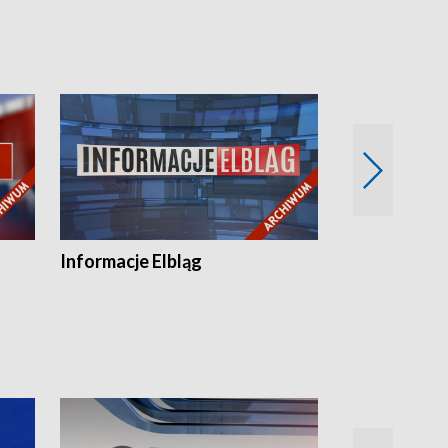
Informacje Elbląg
Wstaje nowy