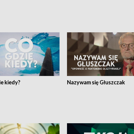
e kiedy?
Nazywam się Głuszczak