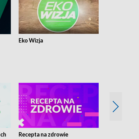
Eko Wizja
ach
Recepta na zdrowie
Wybieram z