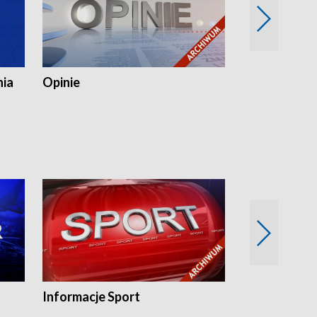
nia
Opinie
Opinie Elblą
Informacje Sport
Flesz sport