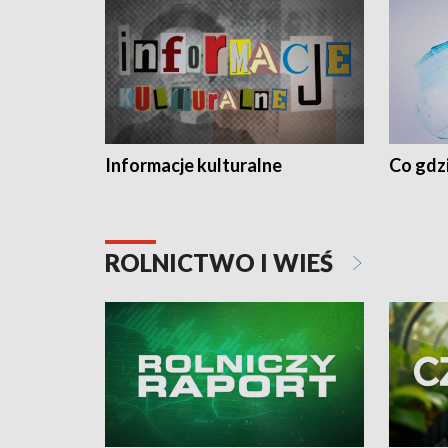
Informacje kulturalne
Co gdzi
ROLNICTWO I WIEŚ