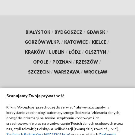
BIAŁYSTOK
/
BYDGOSZCZ
/
GDAŃSK
/
GORZÓW WLKP.
/
KATOWICE
/
KIELCE
/
KRAKÓW
/
LUBLIN
/
ŁÓDŹ
/
OLSZTYN
/
OPOLE
/
POZNAŃ
/
RZESZÓW
/
SZCZECIN
/
WARSZAWA
/
WROCŁAW
Szanujemy Twoją prywatność
Dołącz do nas:
Kliknij "Akceptuję i przechodzę do serwisu", aby wyrazić zgody na
korzystanie z technologii automatycznego śledzenia i zbierania danych,
TVP
dostęp do informacji na Twoim urządzeniu końcowym i ich
Abonament TVP
przechowywanie oraz na przetwarzanie Twoich danych osobowych przez
Regulamin TVP
nas, czyli Telewizję Polską S.A. w likwidacji (zwaną dalej również „TVP”),
Emisja w TVP
Zaufanych Partnerów z IAB* (1201 firm)
oraz pozostałych
Zaufanych
Polityka prywatności