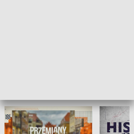
SPOŁECZEŃSTWO
Moje miejsce
Winda region
HISTORIA