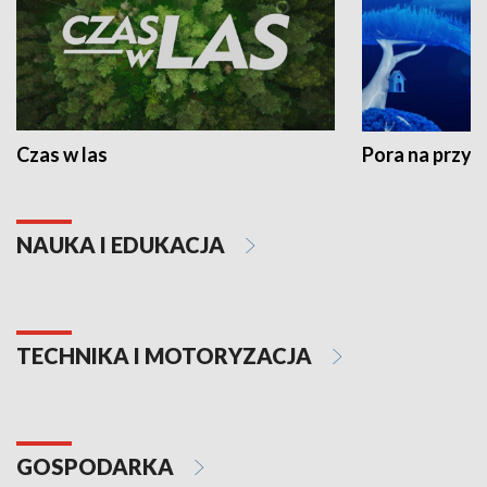
Czas w las
Pora na przyr
NAUKA I EDUKACJA
TECHNIKA I MOTORYZACJA
GOSPODARKA