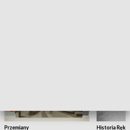
Moje miejsce
Winda region
HISTORIA
Przemiany
Historia Ręką