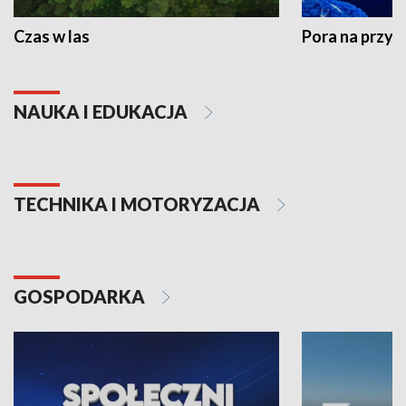
Czas w las
Pora na przyr
NAUKA I EDUKACJA
TECHNIKA I MOTORYZACJA
GOSPODARKA