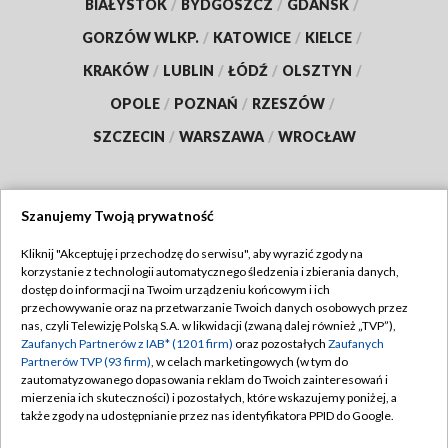
BIAŁYSTOK
/
BYDGOSZCZ
/
GDAŃSK
/
GORZÓW WLKP.
/
KATOWICE
/
KIELCE
/
KRAKÓW
/
LUBLIN
/
ŁÓDŹ
/
OLSZTYN
/
OPOLE
/
POZNAŃ
/
RZESZÓW
/
SZCZECIN
/
WARSZAWA
/
WROCŁAW
Szanujemy Twoją prywatność
Dołącz do nas:
Kliknij "Akceptuję i przechodzę do serwisu", aby wyrazić zgody na
korzystanie z technologii automatycznego śledzenia i zbierania danych,
TVP
dostęp do informacji na Twoim urządzeniu końcowym i ich
Abonament TVP
przechowywanie oraz na przetwarzanie Twoich danych osobowych przez
Regulamin TVP
nas, czyli Telewizję Polską S.A. w likwidacji (zwaną dalej również „TVP”),
Emisja w TVP
Zaufanych Partnerów z IAB* (1201 firm)
oraz pozostałych
Zaufanych
Polityka prywatności
Partnerów TVP (93 firm)
, w celach marketingowych (w tym do
Centrum informacji TVP
Moje zgody
zautomatyzowanego dopasowania reklam do Twoich zainteresowań i
mierzenia ich skuteczności) i pozostałych, które wskazujemy poniżej, a
Naziemna Telewizja Cyfrowa
Pomoc
także zgody na udostępnianie przez nas identyfikatora PPID do Google.
Sklep TVP
Biuro reklamy