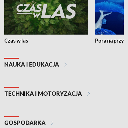
Czas w las
Pora na przyr
NAUKA I EDUKACJA
TECHNIKA I MOTORYZACJA
GOSPODARKA