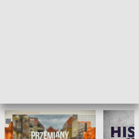
SPOŁECZEŃSTWO
Moje miejsce
Winda region
HISTORIA