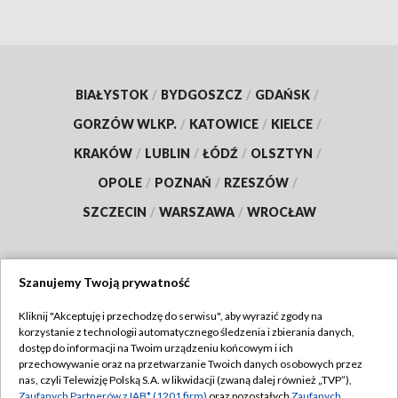
BIAŁYSTOK
/
BYDGOSZCZ
/
GDAŃSK
/
GORZÓW WLKP.
/
KATOWICE
/
KIELCE
/
KRAKÓW
/
LUBLIN
/
ŁÓDŹ
/
OLSZTYN
/
OPOLE
/
POZNAŃ
/
RZESZÓW
/
SZCZECIN
/
WARSZAWA
/
WROCŁAW
Szanujemy Twoją prywatność
Dołącz do nas:
Kliknij "Akceptuję i przechodzę do serwisu", aby wyrazić zgody na
korzystanie z technologii automatycznego śledzenia i zbierania danych,
TVP
dostęp do informacji na Twoim urządzeniu końcowym i ich
Abonament TVP
przechowywanie oraz na przetwarzanie Twoich danych osobowych przez
Regulamin TVP
nas, czyli Telewizję Polską S.A. w likwidacji (zwaną dalej również „TVP”),
Emisja w TVP
Zaufanych Partnerów z IAB* (1201 firm)
oraz pozostałych
Zaufanych
Polityka prywatności