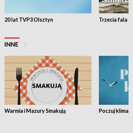
20 lat TVP3 Olsztyn
Trzecia fala -
INNE
Warmia i Mazury Smakują
Poczuj klimat