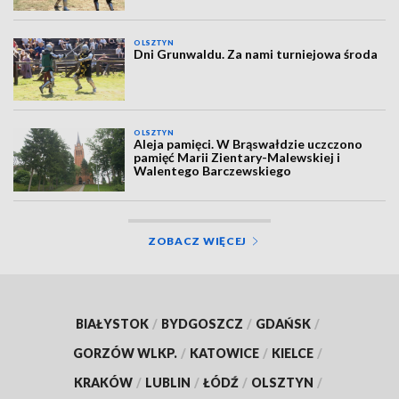
OLSZTYN
Dni Grunwaldu. Za nami turniejowa środa
OLSZTYN
Aleja pamięci. W Brąswałdzie uczczono
pamięć Marii Zientary-Malewskiej i
Walentego Barczewskiego
ZOBACZ WIĘCEJ
BIAŁYSTOK
/
BYDGOSZCZ
/
GDAŃSK
/
GORZÓW WLKP.
/
KATOWICE
/
KIELCE
/
KRAKÓW
/
LUBLIN
/
ŁÓDŹ
/
OLSZTYN
/