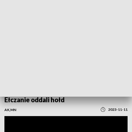
POWRÓT DO
OLSZTYN
TVP REGIONY
Święto ważne dla każdego Polska.
Ełczanie oddali hołd
2023-11-11
AK,MN