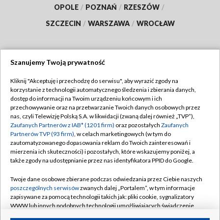
OPOLE
/
POZNAŃ
/
RZESZÓW
/
SZCZECIN
/
WARSZAWA
/
WROCŁAW
Szanujemy Twoją prywatność
Dołącz do nas:
Kliknij "Akceptuję i przechodzę do serwisu", aby wyrazić zgody na
korzystanie z technologii automatycznego śledzenia i zbierania danych,
TVP
dostęp do informacji na Twoim urządzeniu końcowym i ich
Abonament TVP
przechowywanie oraz na przetwarzanie Twoich danych osobowych przez
Regulamin TVP
nas, czyli Telewizję Polską S.A. w likwidacji (zwaną dalej również „TVP”),
Emisja w TVP
Polityka prywatności
Zaufanych Partnerów z IAB* (1201 firm)
oraz pozostałych
Zaufanych
Partnerów TVP (93 firm)
, w celach marketingowych (w tym do
Centrum informacji TVP
Moje zgody
zautomatyzowanego dopasowania reklam do Twoich zainteresowań i
mierzenia ich skuteczności) i pozostałych, które wskazujemy poniżej, a
Naziemna Telewizja Cyfrowa
Pomoc
także zgody na udostępnianie przez nas identyfikatora PPID do Google.
Sklep TVP
Biuro reklamy
Twoje dane osobowe zbierane podczas odwiedzania przez Ciebie naszych
Rada Programowa
Kontakt
poszczególnych serwisów
zwanych dalej „Portalem”, w tym informacje
zapisywane za pomocą technologii takich jak: pliki cookie, sygnalizatory
System NOS
WWW lub innych podobnych technologii umożliwiających świadczenie
dopasowanych i bezpiecznych usług, personalizację treści oraz reklam,
Informacje o nadawcy
Kanały