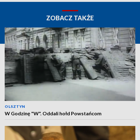
ZOBACZ TAKŻE
OLSZTYN
W Godzinę "W". Oddali hołd Powstańcom