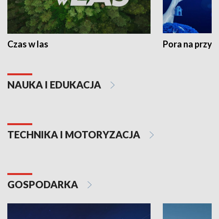
Czas w las
Pora na przyr
NAUKA I EDUKACJA
TECHNIKA I MOTORYZACJA
GOSPODARKA