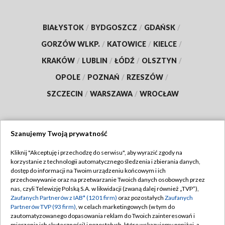
BIAŁYSTOK
/
BYDGOSZCZ
/
GDAŃSK
/
GORZÓW WLKP.
/
KATOWICE
/
KIELCE
/
KRAKÓW
/
LUBLIN
/
ŁÓDŹ
/
OLSZTYN
/
OPOLE
/
POZNAŃ
/
RZESZÓW
/
SZCZECIN
/
WARSZAWA
/
WROCŁAW
Szanujemy Twoją prywatność
Dołącz do nas:
Kliknij "Akceptuję i przechodzę do serwisu", aby wyrazić zgody na
korzystanie z technologii automatycznego śledzenia i zbierania danych,
TVP
dostęp do informacji na Twoim urządzeniu końcowym i ich
Abonament TVP
przechowywanie oraz na przetwarzanie Twoich danych osobowych przez
Regulamin TVP
nas, czyli Telewizję Polską S.A. w likwidacji (zwaną dalej również „TVP”),
Emisja w TVP
Zaufanych Partnerów z IAB* (1201 firm)
oraz pozostałych
Zaufanych
Polityka prywatności
Partnerów TVP (93 firm)
, w celach marketingowych (w tym do
Centrum informacji TVP
Moje zgody
zautomatyzowanego dopasowania reklam do Twoich zainteresowań i
mierzenia ich skuteczności) i pozostałych, które wskazujemy poniżej, a