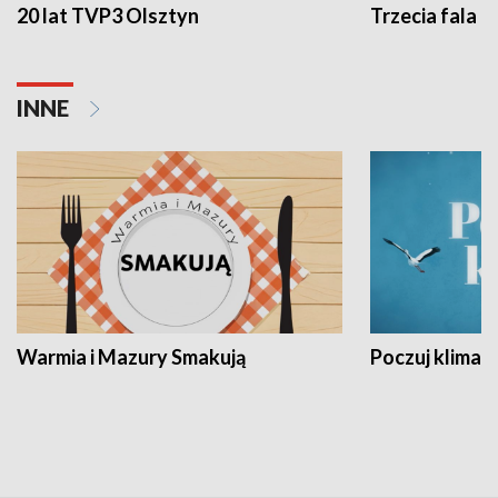
20 lat TVP3 Olsztyn
Trzecia fala -
INNE
Warmia i Mazury Smakują
Poczuj klimat