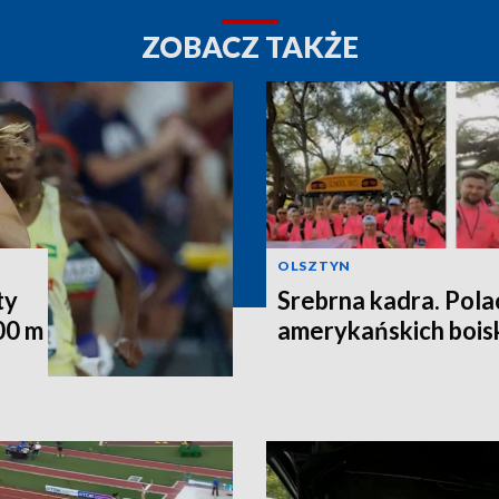
ZOBACZ TAKŻE
OLSZTYN
ty
Srebrna kadra. Pola
00 m
amerykańskich bois