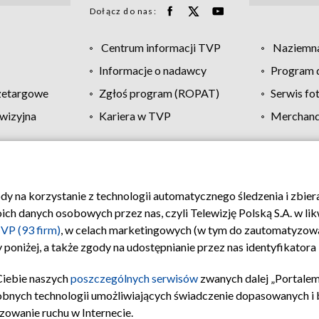
Dołącz do nas:
Centrum informacji TVP
Naziemna
Informacje o nadawcy
Program d
zetargowe
Zgłoś program (ROPAT)
Serwis fo
wizyjna
Kariera w TVP
Merchandi
Polityka prywatności
Moje zgody
Pomoc
Biuro re
ody na korzystanie z technologii automatycznego śledzenia i zbie
 danych osobowych przez nas, czyli Telewizję Polską S.A. w likw
VP (93 firm)
, w celach marketingowych (w tym do zautomatyzow
 poniżej, a także zgody na udostępnianie przez nas identyfikator
Ciebie naszych
poszczególnych serwisów
zwanych dalej „Portalem
obnych technologii umożliwiających świadczenie dopasowanych i be
zowanie ruchu w Internecie.