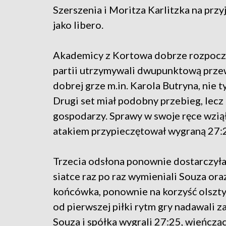
Szerszenia i Moritza Karlitzka na przy
jako libero.
Akademicy z Kortowa dobrze rozpoczęl
partii utrzymywali dwupunktową przewa
dobrej grze m.in. Karola Butryna, nie ty
Drugi set miał podobny przebieg, lecz
gospodarzy. Sprawy w swoje ręce wziął
atakiem przypieczętował wygraną 27:
Trzecia odsłona ponownie dostarczyła
siatce raz po raz wymieniali Souza or
końcówka, ponownie na korzyść olsztyn
od pierwszej piłki rytm gry nadawali
Souza i spółka wygrali 27:25, wieńczą