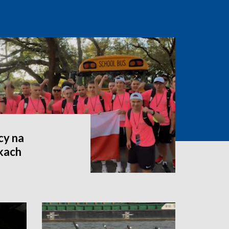
cy na
kach