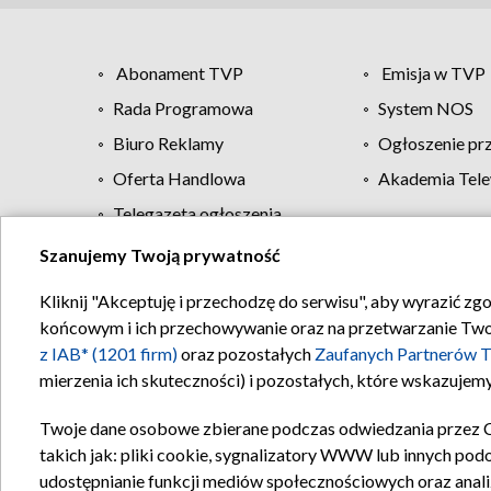
Abonament TVP
Emisja w TVP
Rada Programowa
System NOS
Biuro Reklamy
Ogłoszenie pr
Oferta Handlowa
Akademia Tele
Telegazeta ogłoszenia
Szanujemy Twoją prywatność
Regulamin TVP
Kliknij "Akceptuję i przechodzę do serwisu", aby wyrazić zg
końcowym i ich przechowywanie oraz na przetwarzanie Twoich
z IAB* (1201 firm)
oraz pozostałych
Zaufanych Partnerów T
mierzenia ich skuteczności) i pozostałych, które wskazujemy
Twoje dane osobowe zbierane podczas odwiedzania przez 
takich jak: pliki cookie, sygnalizatory WWW lub innych pod
udostępnianie funkcji mediów społecznościowych oraz anali