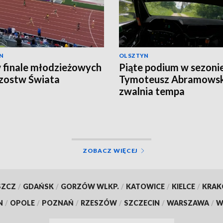
N
OLSZTYN
 finale młodzieżowych
Piąte podium w sezonie
zostw Świata
Tymoteusz Abramowski
zwalnia tempa
ZOBACZ WIĘCEJ
SZCZ
/
GDAŃSK
/
GORZÓW WLKP.
/
KATOWICE
/
KIELCE
/
KRA
N
/
OPOLE
/
POZNAŃ
/
RZESZÓW
/
SZCZECIN
/
WARSZAWA
/
W