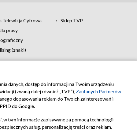
 Telewizja Cyfrowa
Sklep TVP
la prasy
tograficzny
sing (znaki)
klamy
Kontakt
rania danych, dostęp do informacji na Twoim urządzeniu
idacji (zwaną dalej również „TVP”),
Zaufanych Partnerów
anego dopasowania reklam do Twoich zainteresowań i
a PPID do Google.
”, w tym informacje zapisywane za pomocą technologii
zpiecznych usług, personalizację treści oraz reklam,