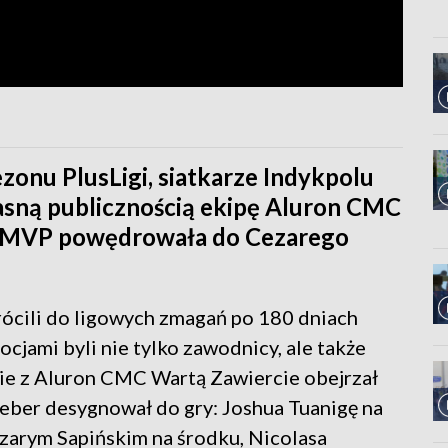
nu PlusLigi, siatkarze Indykpolu
asną publicznością ekipę Aluron CMC
ka MVP powędrowała do Cezarego
ócili do ligowych zmagań po 180 dniach
ocjami byli nie tylko zawodnicy, ale także
ie z Aluron CMC Wartą Zawiercie obejrzał
Weber desygnował do gry: Joshua Tuanigę na
zarym Sapińskim na środku, Nicolasa