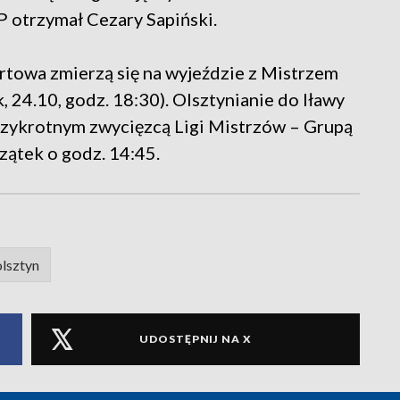
 otrzymał Cezary Sapiński.
towa zmierzą się na wyjeździe z Mistrzem
 24.10, godz. 18:30). Olsztynianie do Iławy
trzykrotnym zwycięzcą Ligi Mistrzów – Grupą
ątek o godz. 14:45.
olsztyn
UDOSTĘPNIJ NA X