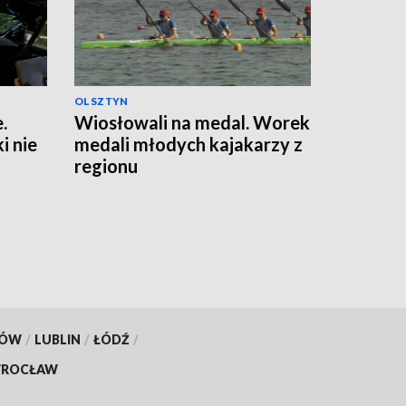
OLSZTYN
.
Wiosłowali na medal. Worek
 nie
medali młodych kajakarzy z
regionu
KÓW
/
LUBLIN
/
ŁÓDŹ
/
ROCŁAW