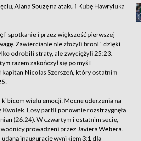
jęciu, Alana Souzę na ataku i Kubę Hawryluka
i spotkanie i przez większość pierwszej
gę. Zawiercianie nie złożyli broni i dzięki
lko odrobili straty, ale zwyciężyli 25:23.
 tym razem zakończył się po myśli
 kapitan Nicolas Szerszeń, który ostatnim
25.
 kibicom wielu emocji. Mocne uderzenia na
az Kwolek. Losy partii ponownie rozstrzygnęła
ian (26:24). W czwartym i ostatnim secie,
 zawodnicy prowadzeni przez Javiera Webera.
c udaną inaugurację wynikiem 3:1 dla