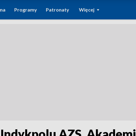
ma
Programy
Patronaty
Więcej
 Indykpolu AZS. Akademic