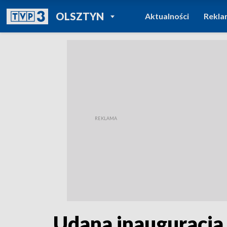
POWRÓT DO
OLSZTYN
Aktualności
Rekla
TVP REGIONY
Udana inauguracja