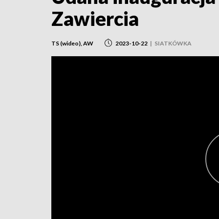
Zawiercia
TS (wideo), AW
2023-10-22
|
SIATKÓWKA