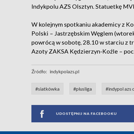
Indykpolu AZS Olsztyn. Statuetkę MVP
W kolejnym spotkaniu akademicy z Kor
Polski – Jastrzębskim Węglem (wtorek,
powrócą w sobotę, 28.10 w starciu z 
Azoty ZAKSA Kędzierzyn-Koźle – pocz
Źródło:
indykpolazs.pl
#siatkówka
#plusliga
#indypol azs 
UDOSTĘPNIJ NA FACEBOOKU