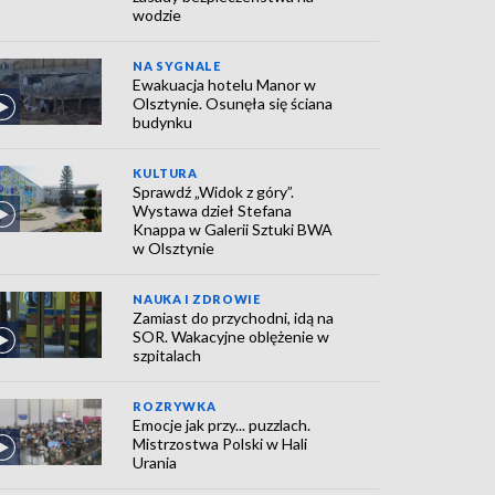
wodzie
NA SYGNALE
Ewakuacja hotelu Manor w
Olsztynie. Osunęła się ściana
budynku
KULTURA
Sprawdź „Widok z góry”.
Wystawa dzieł Stefana
Knappa w Galerii Sztuki BWA
w Olsztynie
NAUKA I ZDROWIE
Zamiast do przychodni, idą na
SOR. Wakacyjne oblężenie w
szpitalach
ROZRYWKA
Emocje jak przy... puzzlach.
Mistrzostwa Polski w Hali
Urania