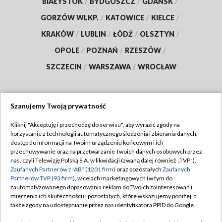
BIAŁYSTOK
/
BYDGOSZCZ
/
GDAŃSK
/
GORZÓW WLKP.
/
KATOWICE
/
KIELCE
/
KRAKÓW
/
LUBLIN
/
ŁÓDŹ
/
OLSZTYN
/
OPOLE
/
POZNAŃ
/
RZESZÓW
/
SZCZECIN
/
WARSZAWA
/
WROCŁAW
Szanujemy Twoją prywatność
Dołącz do nas:
Kliknij "Akceptuję i przechodzę do serwisu", aby wyrazić zgody na
korzystanie z technologii automatycznego śledzenia i zbierania danych,
TVP
dostęp do informacji na Twoim urządzeniu końcowym i ich
Abonament TVP
przechowywanie oraz na przetwarzanie Twoich danych osobowych przez
Regulamin TVP
nas, czyli Telewizję Polską S.A. w likwidacji (zwaną dalej również „TVP”),
Emisja w TVP
Polityka prywatności
Zaufanych Partnerów z IAB* (1201 firm)
oraz pozostałych
Zaufanych
Partnerów TVP (93 firm)
, w celach marketingowych (w tym do
Centrum informacji TVP
Moje zgody
zautomatyzowanego dopasowania reklam do Twoich zainteresowań i
mierzenia ich skuteczności) i pozostałych, które wskazujemy poniżej, a
Naziemna Telewizja Cyfrowa
Pomoc
także zgody na udostępnianie przez nas identyfikatora PPID do Google.
Sklep TVP
Biuro reklamy