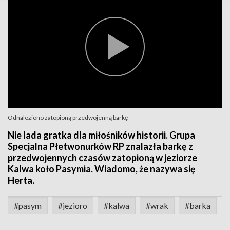
Odnaleziono zatopioną przedwojenną barkę
Nie lada gratka dla miłośników historii. Grupa
Specjalna Płetwonurków RP znalazła barkę z
przedwojennych czasów zatopioną w jeziorze
Kalwa koło Pasymia. Wiadomo, że nazywa się
Herta.
#pasym
#jezioro
#kalwa
#wrak
#barka