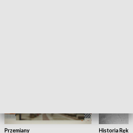
Moje miejsce
Winda region
HISTORIA
Przemiany
Historia Ręką