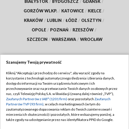
BIAŁYSTOK
/
BYDGOSZCZ
/
GDAŃSK
/
GORZÓW WLKP.
/
KATOWICE
/
KIELCE
/
KRAKÓW
/
LUBLIN
/
ŁÓDŹ
/
OLSZTYN
/
OPOLE
/
POZNAŃ
/
RZESZÓW
/
SZCZECIN
/
WARSZAWA
/
WROCŁAW
Szanujemy Twoją prywatność
Dołącz do nas:
Kliknij "Akceptuję i przechodzę do serwisu", aby wyrazić zgody na
korzystanie z technologii automatycznego śledzenia i zbierania danych,
TVP
dostęp do informacji na Twoim urządzeniu końcowym i ich
Abonament TVP
przechowywanie oraz na przetwarzanie Twoich danych osobowych przez
Regulamin TVP
nas, czyli Telewizję Polską S.A. w likwidacji (zwaną dalej również „TVP”),
Emisja w TVP
Zaufanych Partnerów z IAB* (1201 firm)
oraz pozostałych
Zaufanych
Polityka prywatności
Partnerów TVP (93 firm)
, w celach marketingowych (w tym do
Centrum informacji TVP
Moje zgody
zautomatyzowanego dopasowania reklam do Twoich zainteresowań i
mierzenia ich skuteczności) i pozostałych, które wskazujemy poniżej, a
Naziemna Telewizja Cyfrowa
Pomoc
także zgody na udostępnianie przez nas identyfikatora PPID do Google.
Sklep TVP
Biuro reklamy