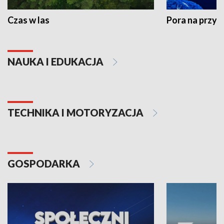
Czas w las
Pora na przyr
NAUKA I EDUKACJA
TECHNIKA I MOTORYZACJA
GOSPODARKA