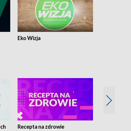
Eko Wizja
ach
Recepta na zdrowie
Wybieram z