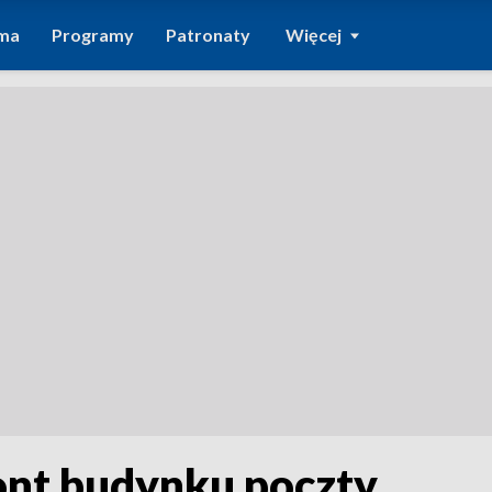
ma
Programy
Patronaty
Więcej
ont budynku poczty