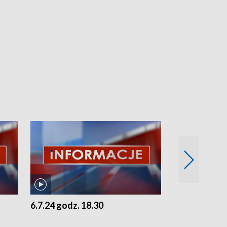
6.7.24 godz. 18.30
5.7.24 godz. 