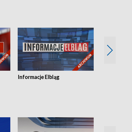
Informacje Elbląg
Wstaje nowy