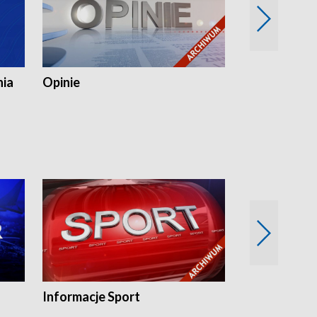
nia
Opinie
Opinie Elblą
Informacje Sport
Flesz sport