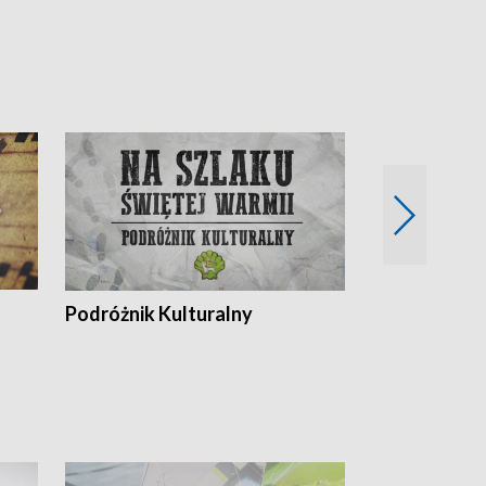
Podróżnik Kulturalny
Okolice Szla