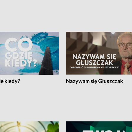
e kiedy?
Nazywam się Głuszczak