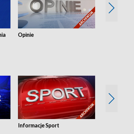
nia
Opinie
Opinie Elblą
Informacje Sport
Flesz sport