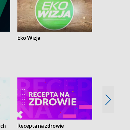
Eko Wizja
ach
Recepta na zdrowie
Wybieram z