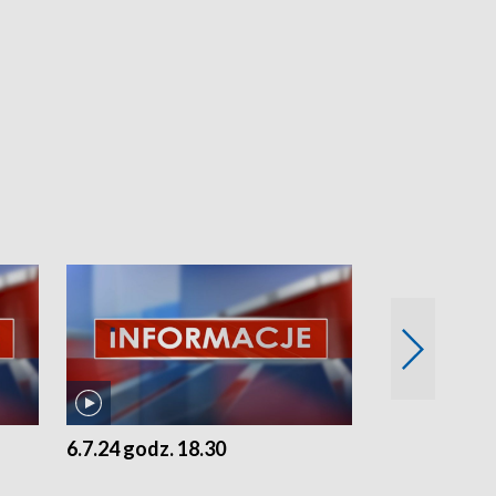
6.7.24 godz. 18.30
5.7.24 godz. 