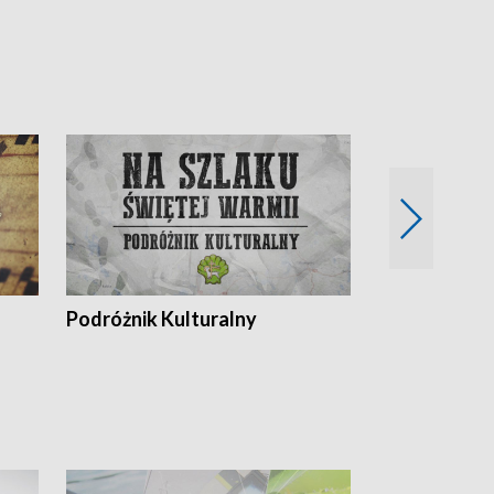
Podróżnik Kulturalny
Okolice Szla