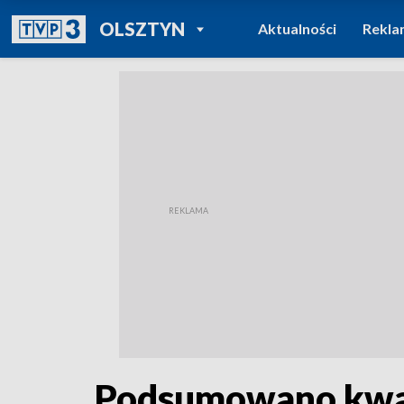
POWRÓT DO
OLSZTYN
Aktualności
Rekla
TVP REGIONY
Podsumowano kwal