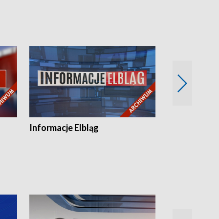
Informacje Elbląg
Wstaje nowy