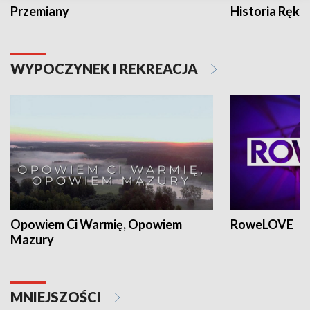
Przemiany
Historia Ręką
WYPOCZYNEK I REKREACJA
Opowiem Ci Warmię, Opowiem
RoweLOVE
Mazury
MNIEJSZOŚCI