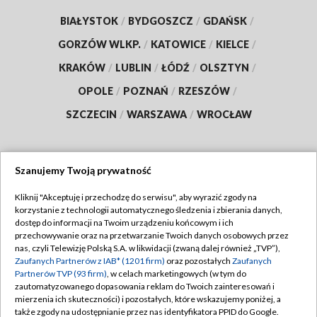
BIAŁYSTOK
/
BYDGOSZCZ
/
GDAŃSK
/
GORZÓW WLKP.
/
KATOWICE
/
KIELCE
/
KRAKÓW
/
LUBLIN
/
ŁÓDŹ
/
OLSZTYN
/
OPOLE
/
POZNAŃ
/
RZESZÓW
/
SZCZECIN
/
WARSZAWA
/
WROCŁAW
Szanujemy Twoją prywatność
Dołącz do nas:
Kliknij "Akceptuję i przechodzę do serwisu", aby wyrazić zgody na
korzystanie z technologii automatycznego śledzenia i zbierania danych,
TVP
dostęp do informacji na Twoim urządzeniu końcowym i ich
Abonament TVP
przechowywanie oraz na przetwarzanie Twoich danych osobowych przez
Regulamin TVP
nas, czyli Telewizję Polską S.A. w likwidacji (zwaną dalej również „TVP”),
Emisja w TVP
Zaufanych Partnerów z IAB* (1201 firm)
oraz pozostałych
Zaufanych
Polityka prywatności
Partnerów TVP (93 firm)
, w celach marketingowych (w tym do
Centrum informacji TVP
Moje zgody
zautomatyzowanego dopasowania reklam do Twoich zainteresowań i
mierzenia ich skuteczności) i pozostałych, które wskazujemy poniżej, a
Naziemna Telewizja Cyfrowa
Pomoc
także zgody na udostępnianie przez nas identyfikatora PPID do Google.