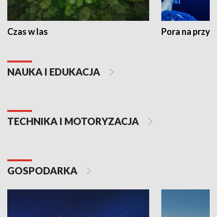
Czas w las
Pora na przyr
NAUKA I EDUKACJA
TECHNIKA I MOTORYZACJA
GOSPODARKA