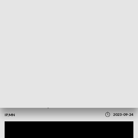
POWRÓT DO
OLSZTYN
TVP REGIONY
Rolnicy wybierają samorząd. „Dbamy o
nasze interesy”
2023-09-24
IP,MN