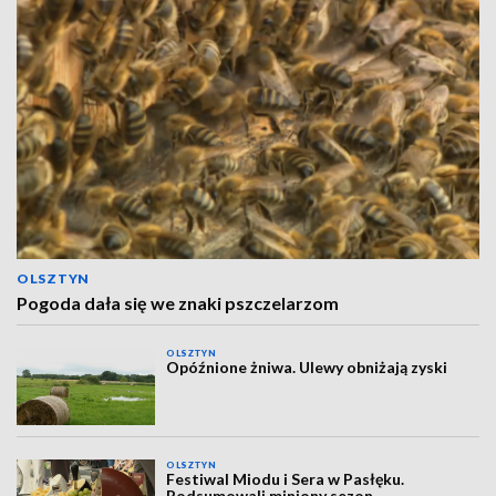
OLSZTYN
Pogoda dała się we znaki pszczelarzom
OLSZTYN
Opóźnione żniwa. Ulewy obniżają zyski
OLSZTYN
Festiwal Miodu i Sera w Pasłęku.
Podsumowali miniony sezon