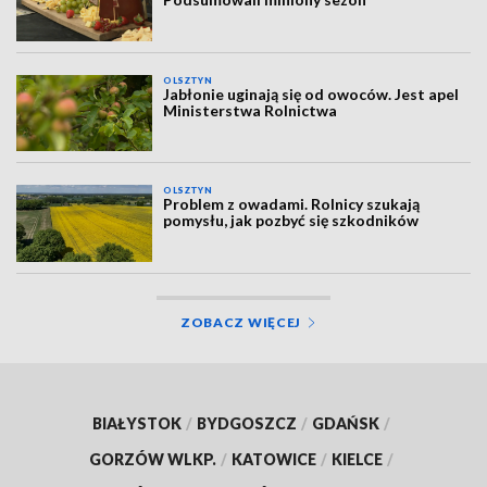
OLSZTYN
Jabłonie uginają się od owoców. Jest apel
Ministerstwa Rolnictwa
OLSZTYN
Problem z owadami. Rolnicy szukają
pomysłu, jak pozbyć się szkodników
ZOBACZ WIĘCEJ
BIAŁYSTOK
/
BYDGOSZCZ
/
GDAŃSK
/
GORZÓW WLKP.
/
KATOWICE
/
KIELCE
/