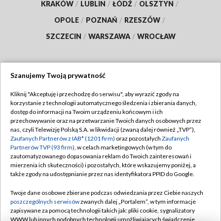
KRAKÓW
/
LUBLIN
/
ŁÓDŹ
/
OLSZTYN
/
OPOLE
/
POZNAŃ
/
RZESZÓW
/
SZCZECIN
/
WARSZAWA
/
WROCŁAW
Szanujemy Twoją prywatność
Dołącz do nas:
Kliknij "Akceptuję i przechodzę do serwisu", aby wyrazić zgody na
korzystanie z technologii automatycznego śledzenia i zbierania danych,
TVP
dostęp do informacji na Twoim urządzeniu końcowym i ich
Abonament TVP
przechowywanie oraz na przetwarzanie Twoich danych osobowych przez
Regulamin TVP
nas, czyli Telewizję Polską S.A. w likwidacji (zwaną dalej również „TVP”),
Emisja w TVP
Polityka prywatności
Zaufanych Partnerów z IAB* (1201 firm)
oraz pozostałych
Zaufanych
Partnerów TVP (93 firm)
, w celach marketingowych (w tym do
Centrum informacji TVP
Moje zgody
zautomatyzowanego dopasowania reklam do Twoich zainteresowań i
mierzenia ich skuteczności) i pozostałych, które wskazujemy poniżej, a
Naziemna Telewizja Cyfrowa
Pomoc
także zgody na udostępnianie przez nas identyfikatora PPID do Google.
Sklep TVP
Biuro reklamy
Twoje dane osobowe zbierane podczas odwiedzania przez Ciebie naszych
Rada Programowa
Kontakt
poszczególnych serwisów
zwanych dalej „Portalem”, w tym informacje
zapisywane za pomocą technologii takich jak: pliki cookie, sygnalizatory
System NOS
WWW lub innych podobnych technologii umożliwiających świadczenie