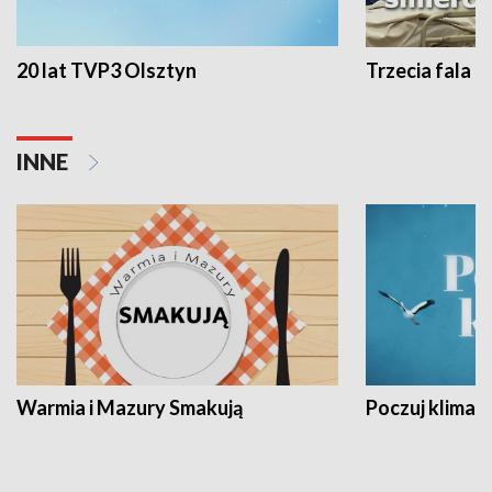
20 lat TVP3 Olsztyn
Trzecia fala -
INNE
Warmia i Mazury Smakują
Poczuj klimat