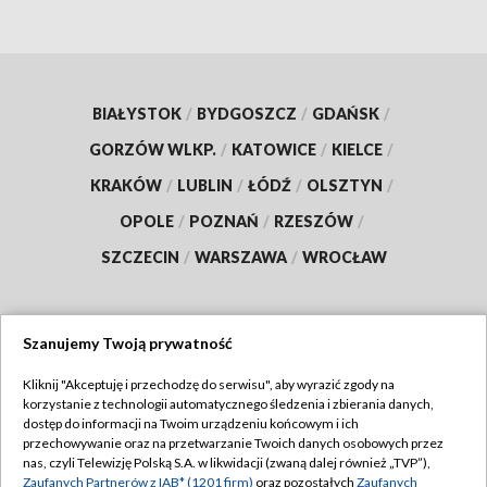
BIAŁYSTOK
/
BYDGOSZCZ
/
GDAŃSK
/
GORZÓW WLKP.
/
KATOWICE
/
KIELCE
/
KRAKÓW
/
LUBLIN
/
ŁÓDŹ
/
OLSZTYN
/
OPOLE
/
POZNAŃ
/
RZESZÓW
/
SZCZECIN
/
WARSZAWA
/
WROCŁAW
Szanujemy Twoją prywatność
Dołącz do nas:
Kliknij "Akceptuję i przechodzę do serwisu", aby wyrazić zgody na
korzystanie z technologii automatycznego śledzenia i zbierania danych,
TVP
dostęp do informacji na Twoim urządzeniu końcowym i ich
Abonament TVP
przechowywanie oraz na przetwarzanie Twoich danych osobowych przez
Regulamin TVP
nas, czyli Telewizję Polską S.A. w likwidacji (zwaną dalej również „TVP”),
Emisja w TVP
Zaufanych Partnerów z IAB* (1201 firm)
oraz pozostałych
Zaufanych
Polityka prywatności