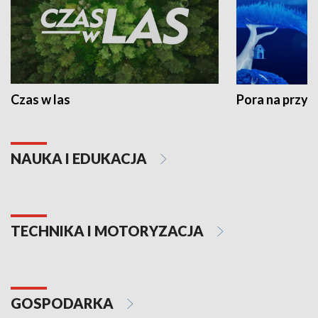
Czas w las
Pora na przyr
NAUKA I EDUKACJA
TECHNIKA I MOTORYZACJA
GOSPODARKA