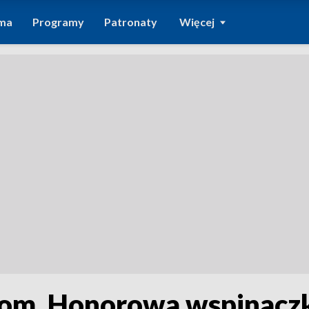
ma
Programy
Patronaty
Więcej
om. Honorowa wspinaczk