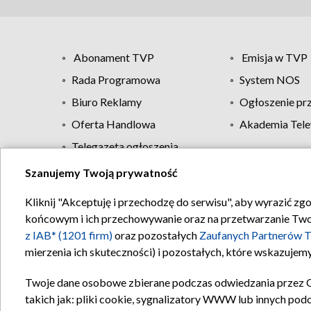
Abonament TVP
Emisja w TVP
Rada Programowa
System NOS
Biuro Reklamy
Ogłoszenie pr
Oferta Handlowa
Akademia Tele
Telegazeta ogłoszenia
Szanujemy Twoją prywatność
Regulamin TVP
Kliknij "Akceptuję i przechodzę do serwisu", aby wyrazić zg
końcowym i ich przechowywanie oraz na przetwarzanie Twoich
z IAB* (1201 firm)
oraz pozostałych
Zaufanych Partnerów T
mierzenia ich skuteczności) i pozostałych, które wskazujemy
Twoje dane osobowe zbierane podczas odwiedzania przez 
takich jak: pliki cookie, sygnalizatory WWW lub innych pod