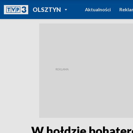
POWRÓT DO
OLSZTYN
Aktualności
Rekla
TVP REGIONY
W hołdzie bohater