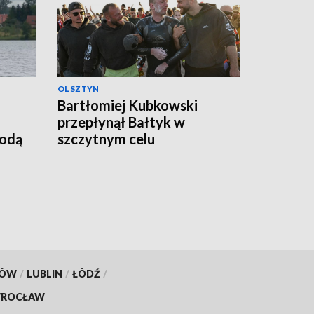
OLSZTYN
Bartłomiej Kubkowski
przepłynął Bałtyk w
godą
szczytnym celu
KÓW
/
LUBLIN
/
ŁÓDŹ
/
ROCŁAW