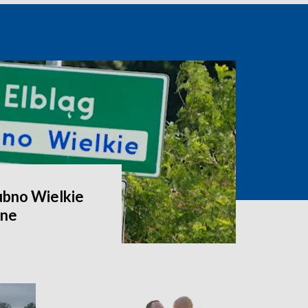
ubno Wielkie
zne