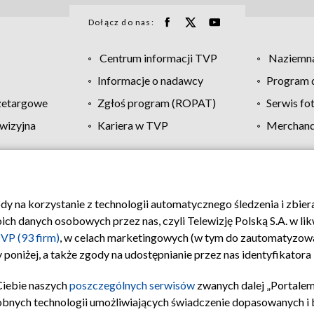
Dołącz do nas:
Centrum informacji TVP
Naziemna
Informacje o nadawcy
Program d
zetargowe
Zgłoś program (ROPAT)
Serwis fo
wizyjna
Kariera w TVP
Merchandi
Polityka prywatności
Moje zgody
Pomoc
Biuro re
ody na korzystanie z technologii automatycznego śledzenia i zbie
 danych osobowych przez nas, czyli Telewizję Polską S.A. w likw
VP (93 firm)
, w celach marketingowych (w tym do zautomatyzow
 poniżej, a także zgody na udostępnianie przez nas identyfikator
Ciebie naszych
poszczególnych serwisów
zwanych dalej „Portalem
obnych technologii umożliwiających świadczenie dopasowanych i be