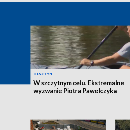
OLSZTYN
W szczytnym celu. Ekstremalne
wyzwanie Piotra Pawelczyka