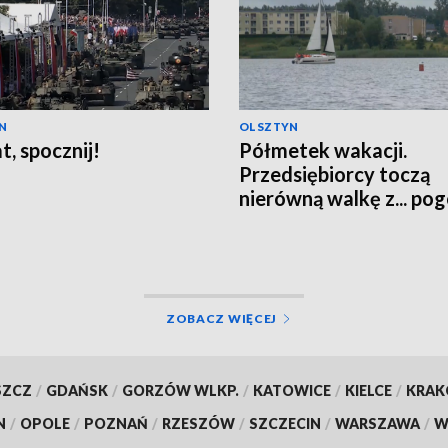
N
OLSZTYN
t, spocznij!
Półmetek wakacji.
Przedsiębiorcy toczą
nierówną walkę z... po
ZOBACZ WIĘCEJ
SZCZ
/
GDAŃSK
/
GORZÓW WLKP.
/
KATOWICE
/
KIELCE
/
KRA
N
/
OPOLE
/
POZNAŃ
/
RZESZÓW
/
SZCZECIN
/
WARSZAWA
/
W