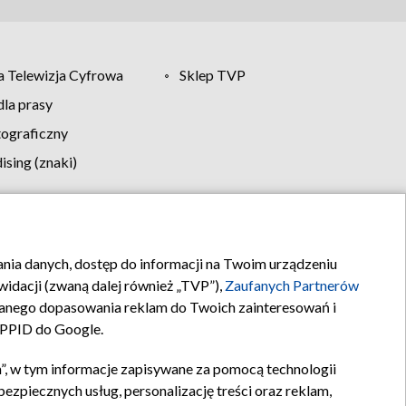
 Telewizja Cyfrowa
Sklep TVP
la prasy
tograficzny
sing (znaki)
klamy
Kontakt
rania danych, dostęp do informacji na Twoim urządzeniu
idacji (zwaną dalej również „TVP”),
Zaufanych Partnerów
anego dopasowania reklam do Twoich zainteresowań i
a PPID do Google.
”, w tym informacje zapisywane za pomocą technologii
zpiecznych usług, personalizację treści oraz reklam,