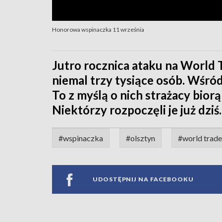
Honorowa wspinaczka 11 września
Jutro rocznica ataku na World 
niemal trzy tysiące osób. Wśród
To z myślą o nich strażacy bio
Niektórzy rozpoczęli je już dziś.
#wspinaczka
#olsztyn
#world trade
UDOSTĘPNIJ NA FACEBOOKU