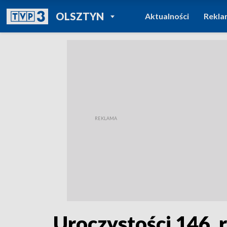
POWRÓT DO
OLSZTYN
Aktualności
Rekla
TVP REGIONY
Uroczystości 146. 