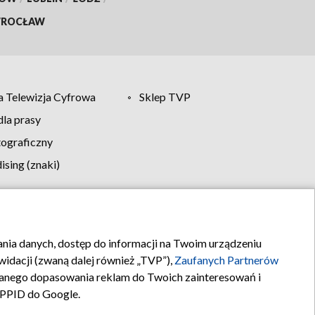
ROCŁAW
 Telewizja Cyfrowa
Sklep TVP
la prasy
tograficzny
sing (znaki)
klamy
Kontakt
rania danych, dostęp do informacji na Twoim urządzeniu
idacji (zwaną dalej również „TVP”),
Zaufanych Partnerów
anego dopasowania reklam do Twoich zainteresowań i
a PPID do Google.