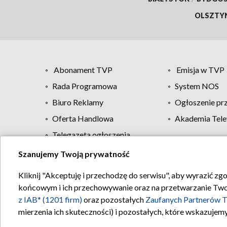
OLSZTY
Abonament TVP
Emisja w TVP
Rada Programowa
System NOS
Biuro Reklamy
Ogłoszenie pr
Oferta Handlowa
Akademia Tele
Telegazeta ogłoszenia
Szanujemy Twoją prywatność
Regulamin TVP
Kliknij "Akceptuję i przechodzę do serwisu", aby wyrazić zg
końcowym i ich przechowywanie oraz na przetwarzanie Twoich
z IAB* (1201 firm)
oraz pozostałych
Zaufanych Partnerów T
mierzenia ich skuteczności) i pozostałych, które wskazujemy