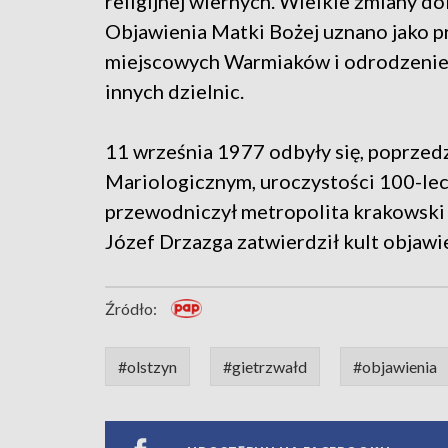
religijnej wiernych. Wielkie zmiany d
Objawienia Matki Bożej uznano jako 
miejscowych Warmiaków i odrodzenie s
innych dzielnic.
11 września 1977 odbyły się, poprze
Mariologicznym, uroczystości 100-lec
przewodniczył metropolita krakowski 
Józef Drzazga zatwierdził kult objawi
Źródło:
#olstzyn
#gietrzwałd
#objawienia