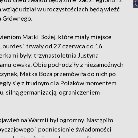
h wziąć udział w uroczystościach będą wieźć
a Głównego.
awieniom Matki Bożej, które miały miejsce
Lourdes i trwały od 27 czerwca do 16
rkami były: trzynastoletnia Justyna
 Samulowska. Obie pochodziły z niezamożnych
wczynek, Matka Boża przemówiła do nich po
iegły się z trudnym dla Polaków momentem
, silną germanizacją, ograniczeniem
jawień na Warmii był ogromny. Nastąpiło
byczajowego i podniesienie świadomości