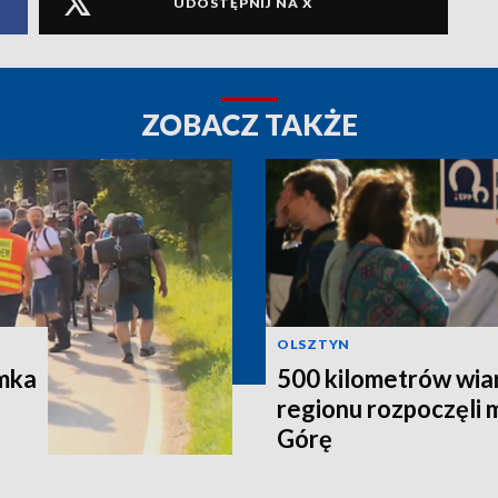
UDOSTĘPNIJ NA X
ZOBACZ TAKŻE
OLSZTYN
ymka
500 kilometrów wiar
regionu rozpoczęli 
Górę