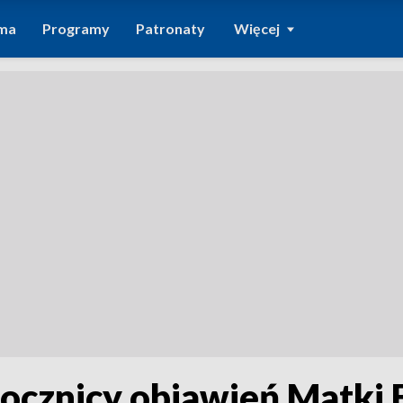
ma
Programy
Patronaty
Więcej
rocznicy objawień Matki 