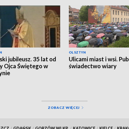
N
OLSZTYN
ki jubileusz. 35 lat od
Ulicami miast i wsi. Pub
y Ojca Świętego w
świadectwo wiary
ynie
ZOBACZ WIĘCEJ
SZCZ
/
GDAŃSK
/
GORZÓW WLKP.
/
KATOWICE
/
KIELCE
/
KRA