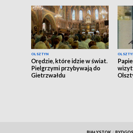
OLSZTYN
OLSZTY
Orędzie, które idzie w świat.
Papies
Pielgrzymi przybywają do
wizyt
Gietrzwałdu
Olszt
BIAŁYSTOK
/
BYDGO