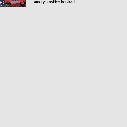
amerykańskich boiskach