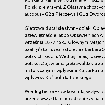
Polski pielgrzymi. Z Olsztyna chcącyc
autobusy G2 z Pieczewa i G1 z Dworc
Gietrzwałd stał się słynny dzięki Obj
dziewiętnaście lat po Objawieniach w 
września 1877 roku. Głównymi wizjone
Szafryńska i dwunastoletnia Barbara
polskich rodzin. Według relacji dzie
polsku. Objawienia gietrzwałdzkie zb
historycznym - wpływami Kulturkampfu
wpływów Kościoła katolickiego.
Według historyków kościoła, wpływ ob
przede wszystkim odrodzenie życia o