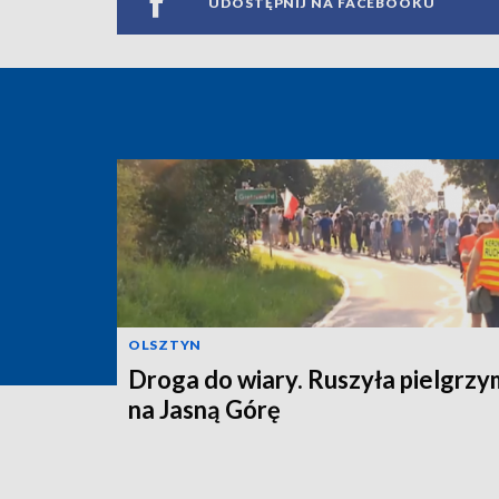
UDOSTĘPNIJ NA FACEBOOKU
OLSZTYN
Droga do wiary. Ruszyła pielgrz
na Jasną Górę