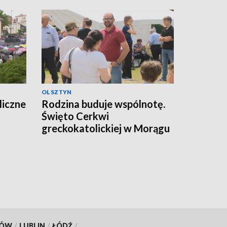
OLSZTYN
liczne
Rodzina buduje wspólnotę.
Święto Cerkwi
greckokatolickiej w Morągu
KÓW
/
LUBLIN
/
ŁÓDŹ
/