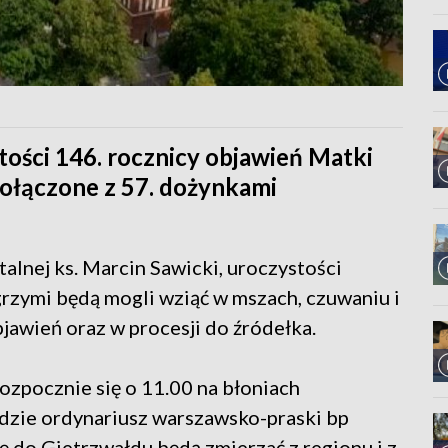
tości 146. rocznicy objawień Matki
połączone z 57. dożynkami
talnej ks. Marcin Sawicki, uroczystości
lgrzymi będą mogli wziąć w mszach, czuwaniu i
bjawień oraz w procesji do źródełka.
zpocznie się o 11.00 na błoniach
ędzie ordynariusz warszawsko-praski bp
 do Gietrzwałdu będą zmierzać z regionu i z