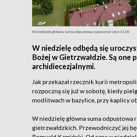
W niedzielę główna suma odpustowa rozpocznie się o 11.00
W niedzielę odbędą się uroczys
Bożej w Gietrzwałdzie. Są one 
archidiecezjalnymi.
Jak przekazał rzecznik kurii metropoli
rozpoczną się już w sobotę, kiedy pie
modlitwach w bazylice, przy kaplicy o
W niedzielę główna suma odpustowa ro
gietrzwałdzkich. Przewodniczyć jej b
Romuald Kamiński. Od rana w niedzielę