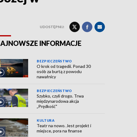
UDOSTĘPNIJ:
AJNOWSZE INFORMACJE
BEZPIECZEŃSTWO
O krok od tragedii. Ponad 30
osób za burtą z powodu
nawałnicy
BEZPIECZEŃSTWO
Szybko, czyli drogo. Trwa
międzynarodowa akcja
„Prędkość"
KULTURA
Teatr na nowo. Jest projekt i
miejsce, pora na finanse