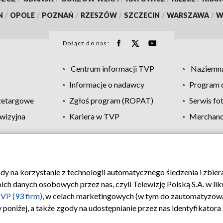
N
/
OPOLE
/
POZNAŃ
/
RZESZÓW
/
SZCZECIN
/
WARSZAWA
/
W
Dołącz do nas:
Centrum informacji TVP
Naziemna
Informacje o nadawcy
Program d
zetargowe
Zgłoś program (ROPAT)
Serwis fo
wizyjna
Kariera w TVP
Merchandi
Polityka prywatności
Moje zgody
Pomoc
Biuro re
ody na korzystanie z technologii automatycznego śledzenia i zbie
 danych osobowych przez nas, czyli Telewizję Polską S.A. w likw
VP (93 firm)
, w celach marketingowych (w tym do zautomatyzow
 poniżej, a także zgody na udostępnianie przez nas identyfikator