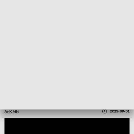
POWRÓT DO
OLSZTYN
TVP REGIONY
Tragiczny wypadek na ul. Bałtyckiej.
Kiedy wyrok?
2023-09-01
AnK,MN