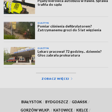
Pijany kierowca autobusu w Iławie. Sprawa
trafiła do sądu
OLSZTYN
Pomiar ciśnienia defibrylatorem?
Zatrzymanemu grozi do 5 lat więzienia
OLSZTYN
Lekarz pracował 72 godziny... dziennie?
Głos zabrała prokuratura
ZOBACZ WIĘCEJ
BIAŁYSTOK
/
BYDGOSZCZ
/
GDAŃSK
/
GORZÓW WLKP.
/
KATOWICE
/
KIELCE
/