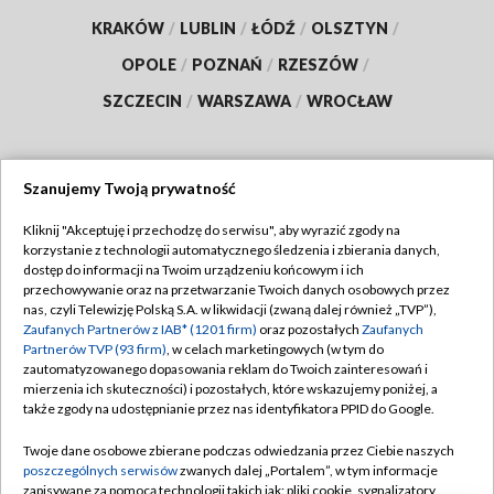
KRAKÓW
/
LUBLIN
/
ŁÓDŹ
/
OLSZTYN
/
OPOLE
/
POZNAŃ
/
RZESZÓW
/
SZCZECIN
/
WARSZAWA
/
WROCŁAW
Szanujemy Twoją prywatność
Dołącz do nas:
Kliknij "Akceptuję i przechodzę do serwisu", aby wyrazić zgody na
korzystanie z technologii automatycznego śledzenia i zbierania danych,
TVP
dostęp do informacji na Twoim urządzeniu końcowym i ich
Abonament TVP
przechowywanie oraz na przetwarzanie Twoich danych osobowych przez
Regulamin TVP
nas, czyli Telewizję Polską S.A. w likwidacji (zwaną dalej również „TVP”),
Emisja w TVP
Polityka prywatności
Zaufanych Partnerów z IAB* (1201 firm)
oraz pozostałych
Zaufanych
Partnerów TVP (93 firm)
, w celach marketingowych (w tym do
Centrum informacji TVP
Moje zgody
zautomatyzowanego dopasowania reklam do Twoich zainteresowań i
mierzenia ich skuteczności) i pozostałych, które wskazujemy poniżej, a
Naziemna Telewizja Cyfrowa
Pomoc
także zgody na udostępnianie przez nas identyfikatora PPID do Google.
Sklep TVP
Biuro reklamy
Twoje dane osobowe zbierane podczas odwiedzania przez Ciebie naszych
Rada Programowa
Kontakt
poszczególnych serwisów
zwanych dalej „Portalem”, w tym informacje
zapisywane za pomocą technologii takich jak: pliki cookie, sygnalizatory