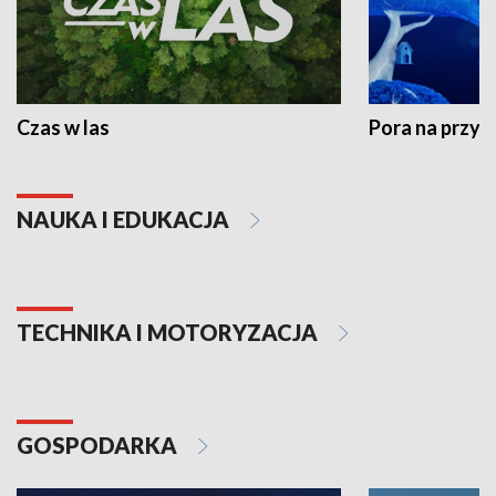
Czas w las
Pora na przyr
NAUKA I EDUKACJA
TECHNIKA I MOTORYZACJA
GOSPODARKA