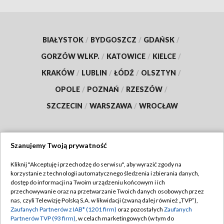
BIAŁYSTOK
/
BYDGOSZCZ
/
GDAŃSK
/
GORZÓW WLKP.
/
KATOWICE
/
KIELCE
/
KRAKÓW
/
LUBLIN
/
ŁÓDŹ
/
OLSZTYN
/
OPOLE
/
POZNAŃ
/
RZESZÓW
/
SZCZECIN
/
WARSZAWA
/
WROCŁAW
Szanujemy Twoją prywatność
Dołącz do nas:
Kliknij "Akceptuję i przechodzę do serwisu", aby wyrazić zgody na
korzystanie z technologii automatycznego śledzenia i zbierania danych,
TVP
dostęp do informacji na Twoim urządzeniu końcowym i ich
Abonament TVP
przechowywanie oraz na przetwarzanie Twoich danych osobowych przez
Regulamin TVP
nas, czyli Telewizję Polską S.A. w likwidacji (zwaną dalej również „TVP”),
Emisja w TVP
Zaufanych Partnerów z IAB* (1201 firm)
oraz pozostałych
Zaufanych
Polityka prywatności
Partnerów TVP (93 firm)
, w celach marketingowych (w tym do
Centrum informacji TVP