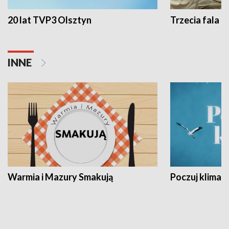
20 lat TVP3 Olsztyn
Trzecia fala -
INNE
Warmia i Mazury Smakują
Poczuj klimat