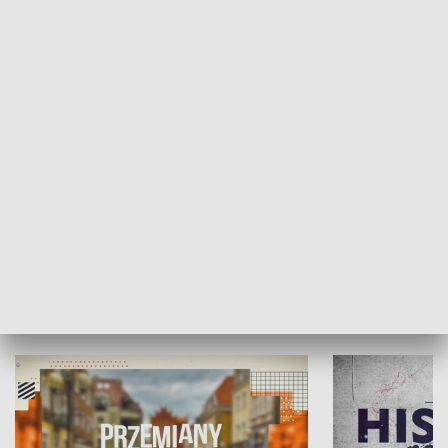
SPOŁECZEŃSTWO
Moje miejsce
Winda region
HISTORIA