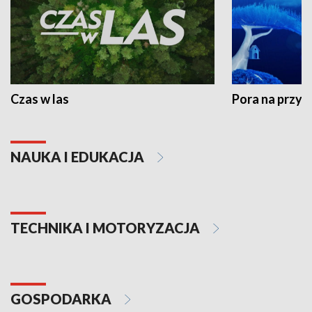
Czas w las
Pora na przyr
NAUKA I EDUKACJA
TECHNIKA I MOTORYZACJA
GOSPODARKA