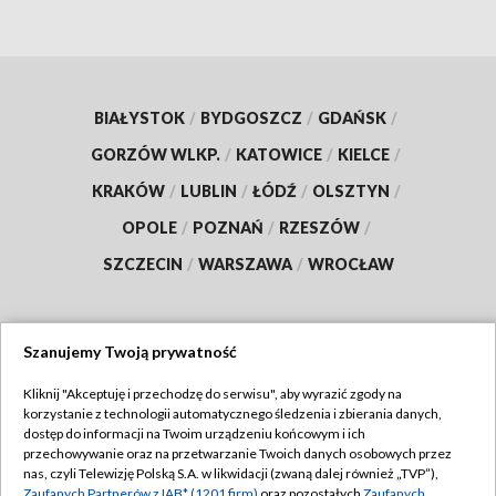
BIAŁYSTOK
/
BYDGOSZCZ
/
GDAŃSK
/
GORZÓW WLKP.
/
KATOWICE
/
KIELCE
/
KRAKÓW
/
LUBLIN
/
ŁÓDŹ
/
OLSZTYN
/
OPOLE
/
POZNAŃ
/
RZESZÓW
/
SZCZECIN
/
WARSZAWA
/
WROCŁAW
Szanujemy Twoją prywatność
Dołącz do nas:
Kliknij "Akceptuję i przechodzę do serwisu", aby wyrazić zgody na
korzystanie z technologii automatycznego śledzenia i zbierania danych,
TVP
dostęp do informacji na Twoim urządzeniu końcowym i ich
Abonament TVP
przechowywanie oraz na przetwarzanie Twoich danych osobowych przez
Regulamin TVP
nas, czyli Telewizję Polską S.A. w likwidacji (zwaną dalej również „TVP”),
Emisja w TVP
Zaufanych Partnerów z IAB* (1201 firm)
oraz pozostałych
Zaufanych
Polityka prywatności