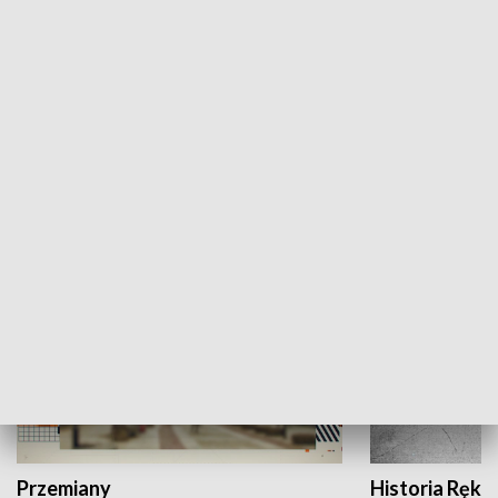
Moje miejsce
Winda region
HISTORIA
Przemiany
Historia Ręką