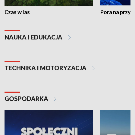
Czas w las
Pora na przyr
NAUKA I EDUKACJA
TECHNIKA I MOTORYZACJA
GOSPODARKA