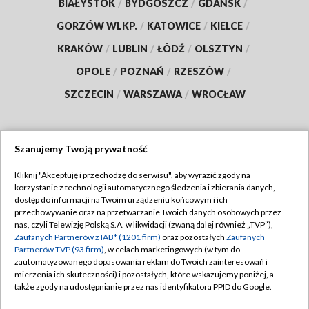
BIAŁYSTOK
/
BYDGOSZCZ
/
GDAŃSK
/
GORZÓW WLKP.
/
KATOWICE
/
KIELCE
/
KRAKÓW
/
LUBLIN
/
ŁÓDŹ
/
OLSZTYN
/
OPOLE
/
POZNAŃ
/
RZESZÓW
/
SZCZECIN
/
WARSZAWA
/
WROCŁAW
Szanujemy Twoją prywatność
Dołącz do nas:
Kliknij "Akceptuję i przechodzę do serwisu", aby wyrazić zgody na
korzystanie z technologii automatycznego śledzenia i zbierania danych,
TVP
dostęp do informacji na Twoim urządzeniu końcowym i ich
Abonament TVP
przechowywanie oraz na przetwarzanie Twoich danych osobowych przez
Regulamin TVP
nas, czyli Telewizję Polską S.A. w likwidacji (zwaną dalej również „TVP”),
Emisja w TVP
Zaufanych Partnerów z IAB* (1201 firm)
oraz pozostałych
Zaufanych
Polityka prywatności
Partnerów TVP (93 firm)
, w celach marketingowych (w tym do
Centrum informacji TVP
Moje zgody
zautomatyzowanego dopasowania reklam do Twoich zainteresowań i
mierzenia ich skuteczności) i pozostałych, które wskazujemy poniżej, a
Naziemna Telewizja Cyfrowa
Pomoc
także zgody na udostępnianie przez nas identyfikatora PPID do Google.
Sklep TVP
Biuro reklamy