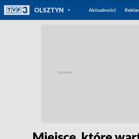
POWRÓT DO
OLSZTYN
Aktualności
Rekla
TVP REGIONY
Miejsce, które war