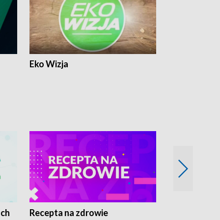
Eko Wizja
ach
Recepta na zdrowie
Wybieram z