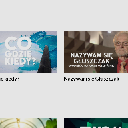
e kiedy?
Nazywam się Głuszczak