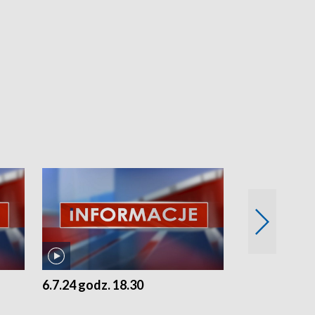
6.7.24 godz. 18.30
5.7.24 godz. 