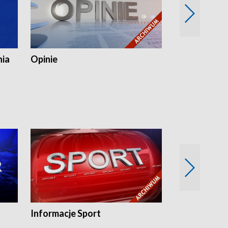
nia
Opinie
Opinie Elblą
Informacje Sport
Flesz sport