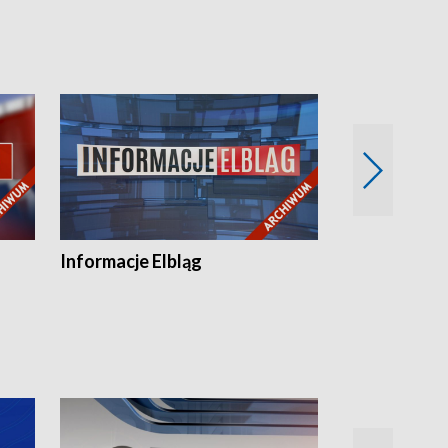
Informacje Elbląg
Wstaje nowy