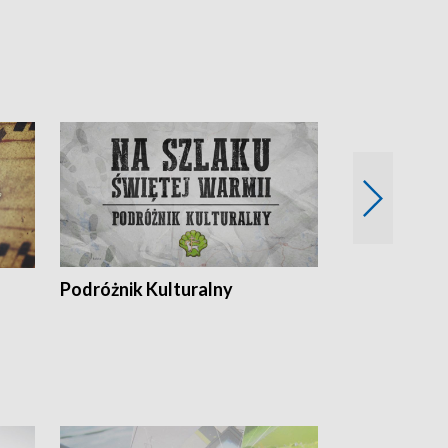
Podróżnik Kulturalny
Okolice Szla