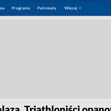
ma
Programy
Patronaty
Więcej
laza. Triathloniści opano