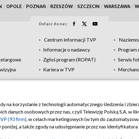
N
/
OPOLE
/
POZNAŃ
/
RZESZÓW
/
SZCZECIN
/
WARSZAWA
/
W
Dołącz do nas:
Centrum informacji TVP
Naziemna
Informacje o nadawcy
Program d
zetargowe
Zgłoś program (ROPAT)
Serwis fo
wizyjna
Kariera w TVP
Merchandi
Polityka prywatności
Moje zgody
Pomoc
Biuro re
ody na korzystanie z technologii automatycznego śledzenia i zbie
 danych osobowych przez nas, czyli Telewizję Polską S.A. w likw
VP (93 firm)
, w celach marketingowych (w tym do zautomatyzow
 poniżej, a także zgody na udostępnianie przez nas identyfikator