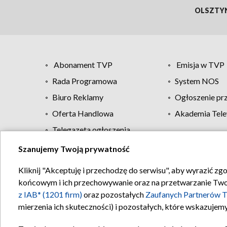
OLSZTY
Abonament TVP
Emisja w TVP
Rada Programowa
System NOS
Biuro Reklamy
Ogłoszenie pr
Oferta Handlowa
Akademia Tele
Telegazeta ogłoszenia
Szanujemy Twoją prywatność
Regulamin TVP
Kliknij "Akceptuję i przechodzę do serwisu", aby wyrazić zg
końcowym i ich przechowywanie oraz na przetwarzanie Twoich
z IAB* (1201 firm)
oraz pozostałych
Zaufanych Partnerów T
mierzenia ich skuteczności) i pozostałych, które wskazujemy