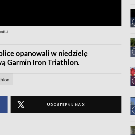
oniści
kolice opanowali w niedzielę
wą Garmin Iron Triathlon.
thlon
UDOSTĘPNIJ NA X