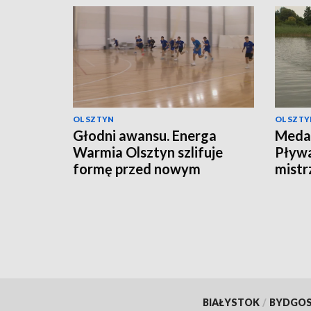
OLSZTYN
OLSZTY
Głodni awansu. Energa
Medal
Warmia Olsztyn szlifuje
Pływ
formę przed nowym
mistr
sezonem
BIAŁYSTOK
/
BYDGO