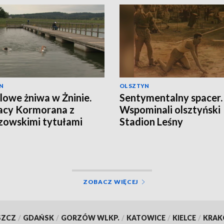
N
OLSZTYN
owe żniwa w Żninie.
Sentymentalny spacer.
acy Kormorana z
Wspominali olsztyński
zowskimi tytułami
Stadion Leśny
ZOBACZ WIĘCEJ
SZCZ
/
GDAŃSK
/
GORZÓW WLKP.
/
KATOWICE
/
KIELCE
/
KRA