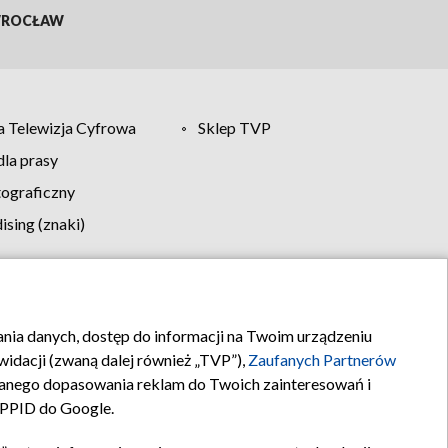
ROCŁAW
 Telewizja Cyfrowa
Sklep TVP
la prasy
tograficzny
sing (znaki)
klamy
Kontakt
rania danych, dostęp do informacji na Twoim urządzeniu
idacji (zwaną dalej również „TVP”),
Zaufanych Partnerów
anego dopasowania reklam do Twoich zainteresowań i
a PPID do Google.