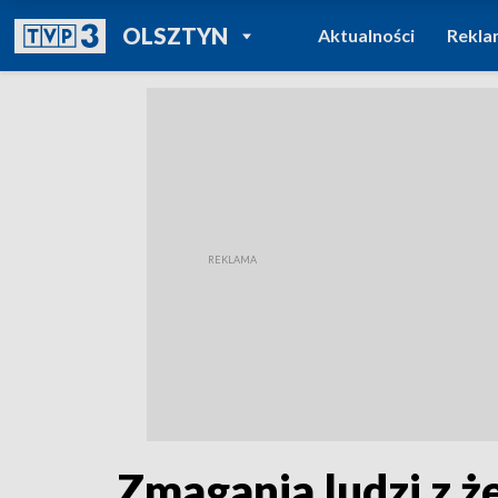
POWRÓT DO
OLSZTYN
Aktualności
Rekla
TVP REGIONY
Zmagania ludzi z że