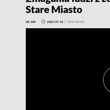
Stare Miasto
EB, AW
2023-07-16
|
TRIATHLON