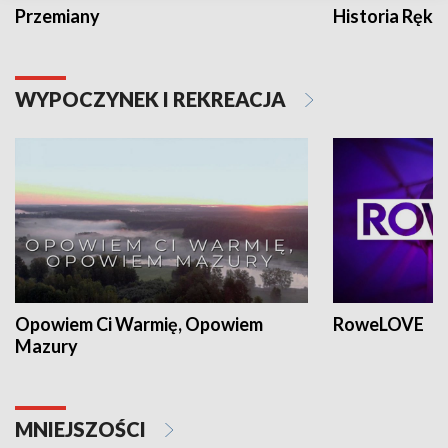
Przemiany
Historia Ręką
WYPOCZYNEK I REKREACJA
Opowiem Ci Warmię, Opowiem
RoweLOVE
Mazury
MNIEJSZOŚCI