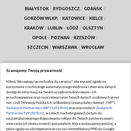
BIAŁYSTOK
/
BYDGOSZCZ
/
GDAŃSK
/
GORZÓW WLKP.
/
KATOWICE
/
KIELCE
/
KRAKÓW
/
LUBLIN
/
ŁÓDŹ
/
OLSZTYN
/
OPOLE
/
POZNAŃ
/
RZESZÓW
/
SZCZECIN
/
WARSZAWA
/
WROCŁAW
Szanujemy Twoją prywatność
Dołącz do nas:
Kliknij "Akceptuję i przechodzę do serwisu", aby wyrazić zgody na
korzystanie z technologii automatycznego śledzenia i zbierania danych,
TVP
dostęp do informacji na Twoim urządzeniu końcowym i ich
Abonament TVP
przechowywanie oraz na przetwarzanie Twoich danych osobowych przez
Regulamin TVP
nas, czyli Telewizję Polską S.A. w likwidacji (zwaną dalej również „TVP”),
Emisja w TVP
Zaufanych Partnerów z IAB* (1201 firm)
oraz pozostałych
Zaufanych
Polityka prywatności
Partnerów TVP (93 firm)
, w celach marketingowych (w tym do
Centrum informacji TVP
Moje zgody
zautomatyzowanego dopasowania reklam do Twoich zainteresowań i
mierzenia ich skuteczności) i pozostałych, które wskazujemy poniżej, a
Naziemna Telewizja Cyfrowa
Pomoc
także zgody na udostępnianie przez nas identyfikatora PPID do Google.