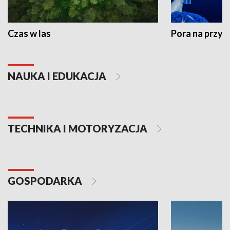
Czas w las
Pora na przyr
NAUKA I EDUKACJA
TECHNIKA I MOTORYZACJA
GOSPODARKA