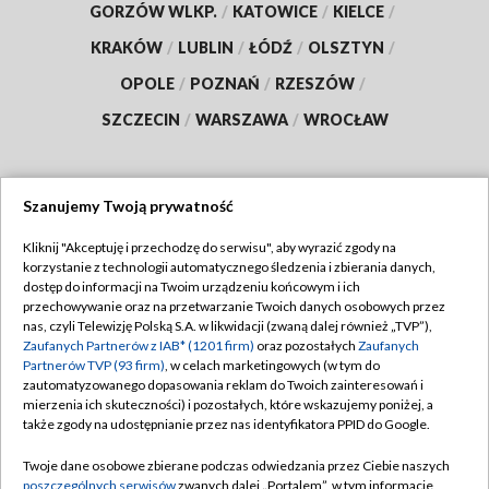
GORZÓW WLKP.
/
KATOWICE
/
KIELCE
/
KRAKÓW
/
LUBLIN
/
ŁÓDŹ
/
OLSZTYN
/
OPOLE
/
POZNAŃ
/
RZESZÓW
/
SZCZECIN
/
WARSZAWA
/
WROCŁAW
Szanujemy Twoją prywatność
Dołącz do nas:
Kliknij "Akceptuję i przechodzę do serwisu", aby wyrazić zgody na
korzystanie z technologii automatycznego śledzenia i zbierania danych,
TVP
dostęp do informacji na Twoim urządzeniu końcowym i ich
Abonament TVP
przechowywanie oraz na przetwarzanie Twoich danych osobowych przez
Regulamin TVP
nas, czyli Telewizję Polską S.A. w likwidacji (zwaną dalej również „TVP”),
Emisja w TVP
Polityka prywatności
Zaufanych Partnerów z IAB* (1201 firm)
oraz pozostałych
Zaufanych
Partnerów TVP (93 firm)
, w celach marketingowych (w tym do
Centrum informacji TVP
Moje zgody
zautomatyzowanego dopasowania reklam do Twoich zainteresowań i
mierzenia ich skuteczności) i pozostałych, które wskazujemy poniżej, a
Naziemna Telewizja Cyfrowa
Pomoc
także zgody na udostępnianie przez nas identyfikatora PPID do Google.
Sklep TVP
Biuro reklamy
Twoje dane osobowe zbierane podczas odwiedzania przez Ciebie naszych
Rada Programowa
Kontakt
poszczególnych serwisów
zwanych dalej „Portalem”, w tym informacje