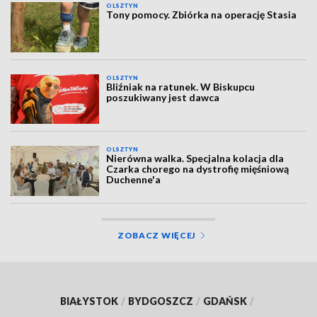
OLSZTYN
Tony pomocy. Zbiórka na operację Stasia
OLSZTYN
Bliźniak na ratunek. W Biskupcu
poszukiwany jest dawca
OLSZTYN
Nierówna walka. Specjalna kolacja dla
Czarka chorego na dystrofię mięśniową
Duchenne'a
ZOBACZ WIĘCEJ
BIAŁYSTOK
/
BYDGOSZCZ
/
GDAŃSK
/