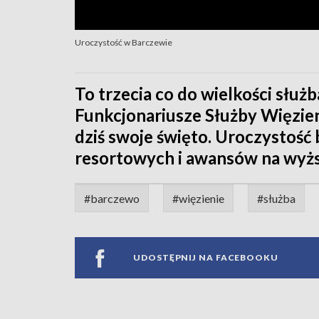
Uroczystość w Barczewie
To trzecia co do wielkości słu
Funkcjonariusze Służby Więzien
dziś swoje święto. Uroczystość
resortowych i awansów na wyżs
#barczewo
#więzienie
#służba
UDOSTĘPNIJ NA FACEBOOKU