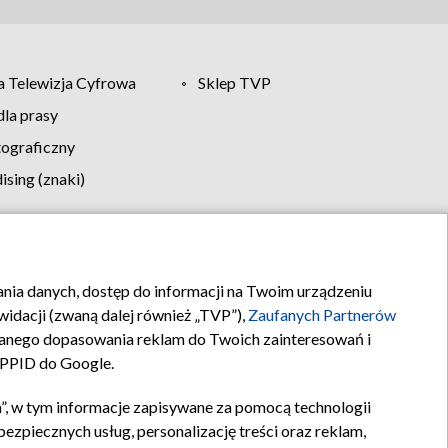
 Telewizja Cyfrowa
Sklep TVP
la prasy
tograficzny
sing (znaki)
klamy
Kontakt
rania danych, dostęp do informacji na Twoim urządzeniu
idacji (zwaną dalej również „TVP”),
Zaufanych Partnerów
anego dopasowania reklam do Twoich zainteresowań i
a PPID do Google.
”, w tym informacje zapisywane za pomocą technologii
zpiecznych usług, personalizację treści oraz reklam,