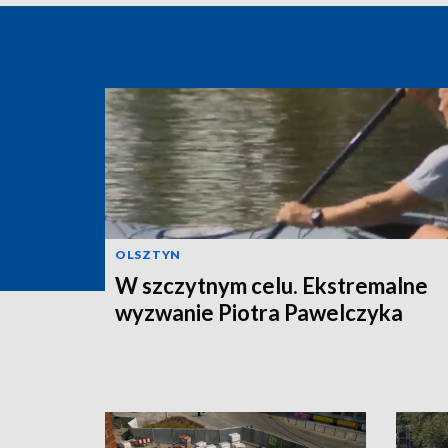
OLSZTYN
W szczytnym celu. Ekstremalne
wyzwanie Piotra Pawelczyka