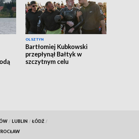
OLSZTYN
Bartłomiej Kubkowski
przepłynął Bałtyk w
godą
szczytnym celu
KÓW
/
LUBLIN
/
ŁÓDŹ
/
ROCŁAW