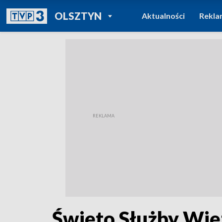
POWRÓT DO
OLSZTYN
Aktualności
Rekla
TVP REGIONY
Święto Służby Wię