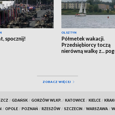
N
OLSZTYN
t, spocznij!
Półmetek wakacji.
Przedsiębiorcy toczą
nierówną walkę z... po
ZOBACZ WIĘCEJ
SZCZ
/
GDAŃSK
/
GORZÓW WLKP.
/
KATOWICE
/
KIELCE
/
KRA
N
/
OPOLE
/
POZNAŃ
/
RZESZÓW
/
SZCZECIN
/
WARSZAWA
/
W