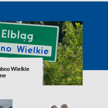
ubno Wielkie
zne