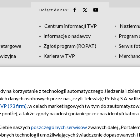
Dołącz do nas:
Centrum informacji TVP
Naziemna
Informacje o nadawcy
Program d
zetargowe
Zgłoś program (ROPAT)
Serwis fo
wizyjna
Kariera w TVP
Merchandi
Polityka prywatności
Moje zgody
Pomoc
Biuro re
ody na korzystanie z technologii automatycznego śledzenia i zbie
 danych osobowych przez nas, czyli Telewizję Polską S.A. w likw
VP (93 firm)
, w celach marketingowych (w tym do zautomatyzow
 poniżej, a także zgody na udostępnianie przez nas identyfikator
Ciebie naszych
poszczególnych serwisów
zwanych dalej „Portalem
obnych technologii umożliwiających świadczenie dopasowanych i be