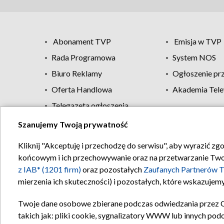
Abonament TVP
Emisja w TVP
Rada Programowa
System NOS
Biuro Reklamy
Ogłoszenie pr
Oferta Handlowa
Akademia Tele
Telegazeta ogłoszenia
Szanujemy Twoją prywatność
Regulamin TVP
Kliknij "Akceptuję i przechodzę do serwisu", aby wyrazić zg
końcowym i ich przechowywanie oraz na przetwarzanie Twoich
z IAB* (1201 firm)
oraz pozostałych
Zaufanych Partnerów T
mierzenia ich skuteczności) i pozostałych, które wskazujemy
Twoje dane osobowe zbierane podczas odwiedzania przez 
takich jak: pliki cookie, sygnalizatory WWW lub innych pod