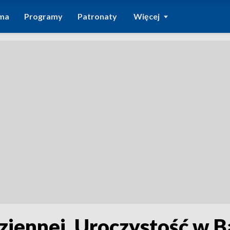
ma
Programy
Patronaty
Więcej
ziennej. Uroczystość w 