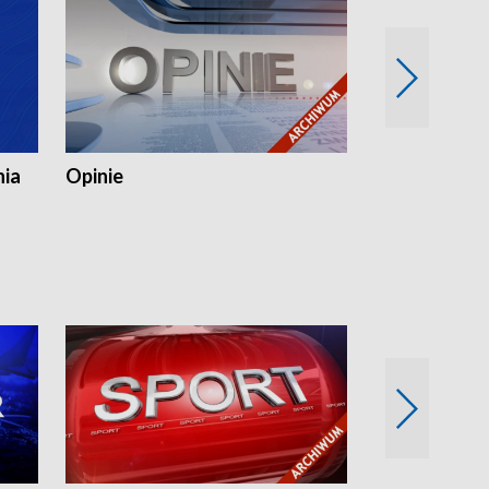
nia
Opinie
Opinie Elblą