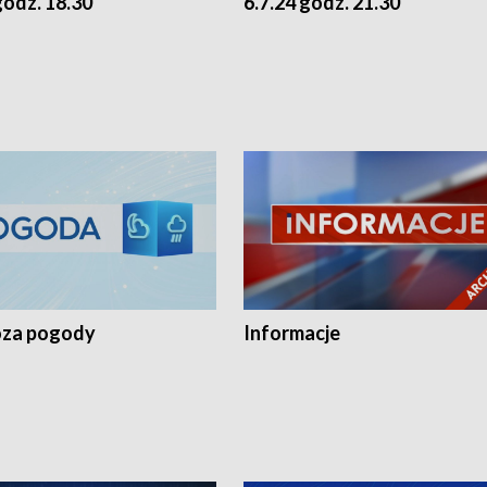
godz. 18.30
6.7.24 godz. 21.30
za pogody
Informacje