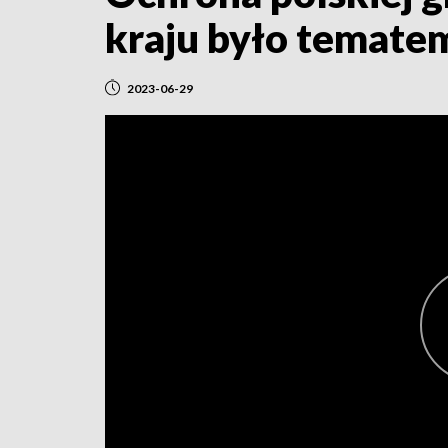
kraju było temate
2023-06-29