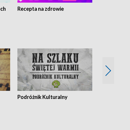
ach
Recepta na zdrowie
Wybieram z
Podróżnik Kulturalny
Okolice Szla