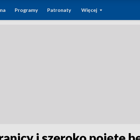
ma
Programy
Patronaty
Więcej
ranicy i szeroko pojęte 