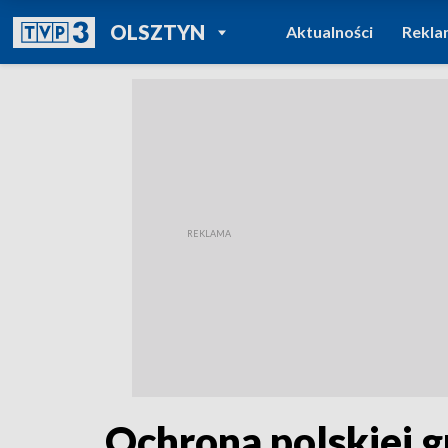
POWRÓT DO
OLSZTYN
Aktualności
Rekla
TVP REGIONY
Ochrona polskiej g