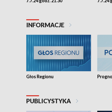
7.7.24 godz. 21.30
7.7.24 
INFORMACJE
Głos Regionu
Progno
PUBLICYSTYKA