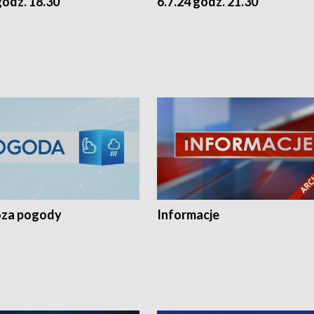
godz. 18.30
6.7.24 godz. 21.30
za pogody
Informacje