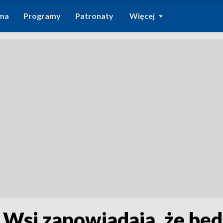
ma
Programy
Patronaty
Więcej
 Wsi zapowiadają, że bę