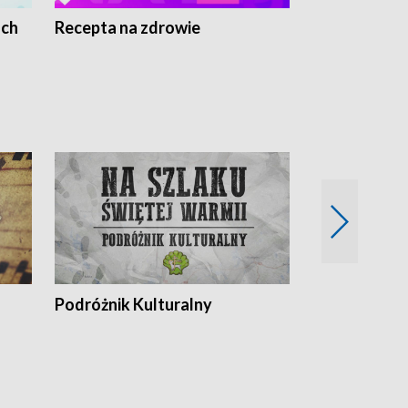
ach
Recepta na zdrowie
Wybieram z
Podróżnik Kulturalny
Okolice Szla