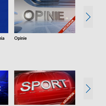
nia
Opinie
Opinie Elblą