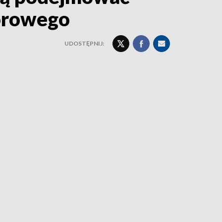
iorowego
UDOSTĘPNIJ: