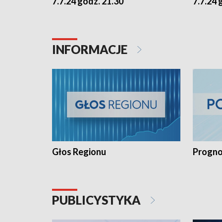
7.7.24 godz. 21.30
7.7.24 
INFORMACJE
Głos Regionu
Progno
PUBLICYSTYKA