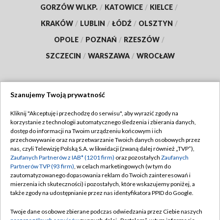
GORZÓW WLKP.
/
KATOWICE
/
KIELCE
/
KRAKÓW
/
LUBLIN
/
ŁÓDŹ
/
OLSZTYN
/
OPOLE
/
POZNAŃ
/
RZESZÓW
/
SZCZECIN
/
WARSZAWA
/
WROCŁAW
Szanujemy Twoją prywatność
Dołącz do nas:
Kliknij "Akceptuję i przechodzę do serwisu", aby wyrazić zgody na
korzystanie z technologii automatycznego śledzenia i zbierania danych,
TVP
dostęp do informacji na Twoim urządzeniu końcowym i ich
Abonament TVP
przechowywanie oraz na przetwarzanie Twoich danych osobowych przez
Regulamin TVP
nas, czyli Telewizję Polską S.A. w likwidacji (zwaną dalej również „TVP”),
Emisja w TVP
Polityka prywatności
Zaufanych Partnerów z IAB* (1201 firm)
oraz pozostałych
Zaufanych
Partnerów TVP (93 firm)
, w celach marketingowych (w tym do
Centrum informacji TVP
Moje zgody
zautomatyzowanego dopasowania reklam do Twoich zainteresowań i
mierzenia ich skuteczności) i pozostałych, które wskazujemy poniżej, a
Naziemna Telewizja Cyfrowa
Pomoc
także zgody na udostępnianie przez nas identyfikatora PPID do Google.
Sklep TVP
Biuro reklamy
Twoje dane osobowe zbierane podczas odwiedzania przez Ciebie naszych
Rada Programowa