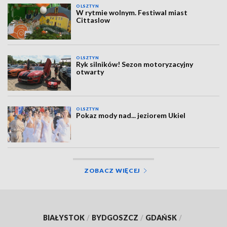
OLSZTYN
W rytmie wolnym. Festiwal miast
Cittaslow
OLSZTYN
Ryk silników! Sezon motoryzacyjny
otwarty
OLSZTYN
Pokaz mody nad... jeziorem Ukiel
ZOBACZ WIĘCEJ
BIAŁYSTOK
/
BYDGOSZCZ
/
GDAŃSK
/