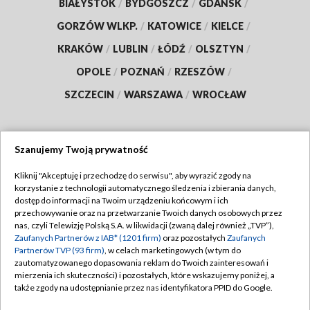
BIAŁYSTOK
/
BYDGOSZCZ
/
GDAŃSK
/
GORZÓW WLKP.
/
KATOWICE
/
KIELCE
/
KRAKÓW
/
LUBLIN
/
ŁÓDŹ
/
OLSZTYN
/
OPOLE
/
POZNAŃ
/
RZESZÓW
/
SZCZECIN
/
WARSZAWA
/
WROCŁAW
Szanujemy Twoją prywatność
Dołącz do nas:
Kliknij "Akceptuję i przechodzę do serwisu", aby wyrazić zgody na
korzystanie z technologii automatycznego śledzenia i zbierania danych,
TVP
dostęp do informacji na Twoim urządzeniu końcowym i ich
Abonament TVP
przechowywanie oraz na przetwarzanie Twoich danych osobowych przez
Regulamin TVP
nas, czyli Telewizję Polską S.A. w likwidacji (zwaną dalej również „TVP”),
Emisja w TVP
Zaufanych Partnerów z IAB* (1201 firm)
oraz pozostałych
Zaufanych
Polityka prywatności
Partnerów TVP (93 firm)
, w celach marketingowych (w tym do
Centrum informacji TVP
Moje zgody
zautomatyzowanego dopasowania reklam do Twoich zainteresowań i
mierzenia ich skuteczności) i pozostałych, które wskazujemy poniżej, a
Naziemna Telewizja Cyfrowa
Pomoc
także zgody na udostępnianie przez nas identyfikatora PPID do Google.
Sklep TVP
Biuro reklamy