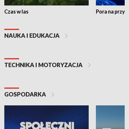
Czas w las
Pora na przyr
NAUKA I EDUKACJA
TECHNIKA I MOTORYZACJA
GOSPODARKA