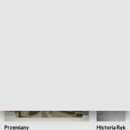
Moje miejsce
Winda region
HISTORIA
Przemiany
Historia Ręką