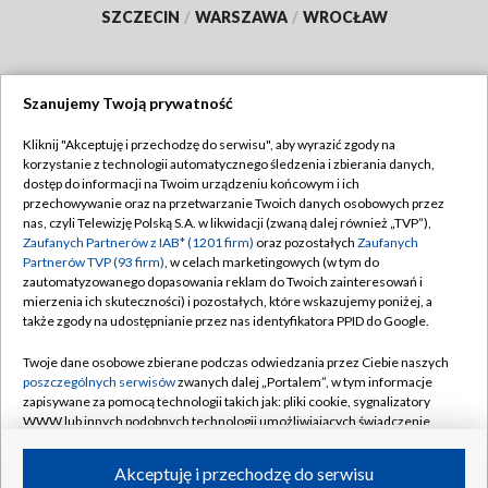
SZCZECIN
/
WARSZAWA
/
WROCŁAW
Szanujemy Twoją prywatność
Dołącz do nas:
Kliknij "Akceptuję i przechodzę do serwisu", aby wyrazić zgody na
korzystanie z technologii automatycznego śledzenia i zbierania danych,
TVP
dostęp do informacji na Twoim urządzeniu końcowym i ich
Abonament TVP
przechowywanie oraz na przetwarzanie Twoich danych osobowych przez
Regulamin TVP
nas, czyli Telewizję Polską S.A. w likwidacji (zwaną dalej również „TVP”),
Emisja w TVP
Polityka prywatności
Zaufanych Partnerów z IAB* (1201 firm)
oraz pozostałych
Zaufanych
Partnerów TVP (93 firm)
, w celach marketingowych (w tym do
Centrum informacji TVP
Moje zgody
zautomatyzowanego dopasowania reklam do Twoich zainteresowań i
mierzenia ich skuteczności) i pozostałych, które wskazujemy poniżej, a
Naziemna Telewizja Cyfrowa
Pomoc
także zgody na udostępnianie przez nas identyfikatora PPID do Google.
Sklep TVP
Biuro reklamy
Twoje dane osobowe zbierane podczas odwiedzania przez Ciebie naszych
Rada Programowa
Kontakt
poszczególnych serwisów
zwanych dalej „Portalem”, w tym informacje
zapisywane za pomocą technologii takich jak: pliki cookie, sygnalizatory
System NOS
WWW lub innych podobnych technologii umożliwiających świadczenie
dopasowanych i bezpiecznych usług, personalizację treści oraz reklam,
Informacje o nadawcy
Kanały
udostępnianie funkcji mediów społecznościowych oraz analizowanie
Akceptuję i przechodzę do serwisu
ruchu w Internecie.
Program dla prasy