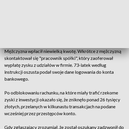
aplikację, gdzie podał także swój numer telefonu.
Po jakimś czasie skontaktowała się z nim kobieta, która
przedstawiła się, jako pracownik firmy inwestycyjnej. Miała
pomóc w zainwestowaniu pieniędzy w "akcje spółki".
Następnie do zgłaszającego przysłano link z numerem konta,
na które miały być przelewane pieniądze za akcje.
Mężczyzna wpłacił niewielką kwotę. Wkrótce z mężczyzną
skontaktował się "pracownik spółki", który zaoferował
wypłatę zysku z udziałów w firmie. 73-latek według
instrukcji oszusta podał swoje dane logowania do konta
bankowego.
Po odblokowaniu rachunku, na które miały trafić rzekome
zyski z inwestycji okazało się, że zniknęło ponad 26 tysięcy
złotych, przelanych w kilkunastu transakcjach na podane
wcześniej przez przestępców konto.
Gdy zgłaszający zrozumiał, że został oszukany zadzwonił do