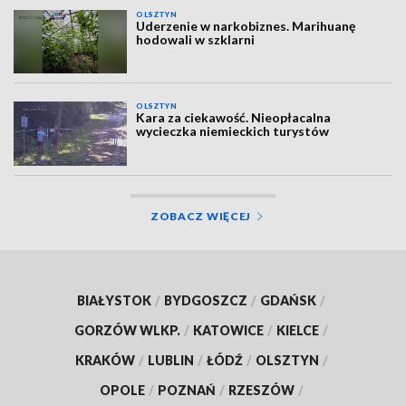
OLSZTYN
Uderzenie w narkobiznes. Marihuanę
hodowali w szklarni
OLSZTYN
Kara za ciekawość. Nieopłacalna
wycieczka niemieckich turystów
ZOBACZ WIĘCEJ
BIAŁYSTOK
/
BYDGOSZCZ
/
GDAŃSK
/
GORZÓW WLKP.
/
KATOWICE
/
KIELCE
/
KRAKÓW
/
LUBLIN
/
ŁÓDŹ
/
OLSZTYN
/
OPOLE
/
POZNAŃ
/
RZESZÓW
/