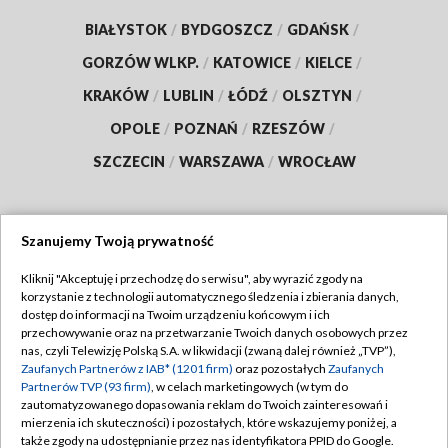
BIAŁYSTOK
/
BYDGOSZCZ
/
GDAŃSK
/
GORZÓW WLKP.
/
KATOWICE
/
KIELCE
/
KRAKÓW
/
LUBLIN
/
ŁÓDŹ
/
OLSZTYN
/
OPOLE
/
POZNAŃ
/
RZESZÓW
/
SZCZECIN
/
WARSZAWA
/
WROCŁAW
Szanujemy Twoją prywatność
Dołącz do nas:
Kliknij "Akceptuję i przechodzę do serwisu", aby wyrazić zgody na
korzystanie z technologii automatycznego śledzenia i zbierania danych,
TVP
dostęp do informacji na Twoim urządzeniu końcowym i ich
Abonament TVP
przechowywanie oraz na przetwarzanie Twoich danych osobowych przez
Regulamin TVP
nas, czyli Telewizję Polską S.A. w likwidacji (zwaną dalej również „TVP”),
Emisja w TVP
Zaufanych Partnerów z IAB* (1201 firm)
oraz pozostałych
Zaufanych
Polityka prywatności
Partnerów TVP (93 firm)
, w celach marketingowych (w tym do
Centrum informacji TVP
Moje zgody
zautomatyzowanego dopasowania reklam do Twoich zainteresowań i
mierzenia ich skuteczności) i pozostałych, które wskazujemy poniżej, a
Naziemna Telewizja Cyfrowa
Pomoc
także zgody na udostępnianie przez nas identyfikatora PPID do Google.