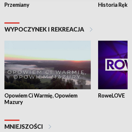
Przemiany
Historia Ręką
WYPOCZYNEK I REKREACJA
Opowiem Ci Warmię, Opowiem
RoweLOVE
Mazury
MNIEJSZOŚCI