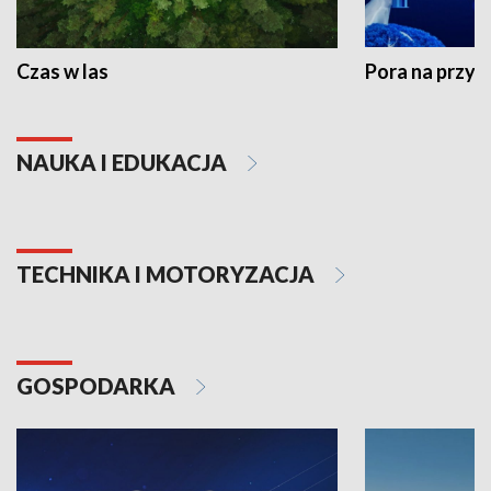
Czas w las
Pora na przyr
NAUKA I EDUKACJA
TECHNIKA I MOTORYZACJA
GOSPODARKA