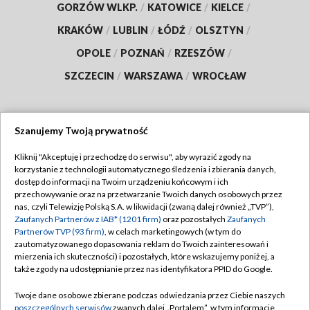
GORZÓW WLKP.
/
KATOWICE
/
KIELCE
/
KRAKÓW
/
LUBLIN
/
ŁÓDŹ
/
OLSZTYN
/
OPOLE
/
POZNAŃ
/
RZESZÓW
/
SZCZECIN
/
WARSZAWA
/
WROCŁAW
Szanujemy Twoją prywatność
Dołącz do nas:
Kliknij "Akceptuję i przechodzę do serwisu", aby wyrazić zgody na
korzystanie z technologii automatycznego śledzenia i zbierania danych,
TVP
dostęp do informacji na Twoim urządzeniu końcowym i ich
Abonament TVP
przechowywanie oraz na przetwarzanie Twoich danych osobowych przez
Regulamin TVP
nas, czyli Telewizję Polską S.A. w likwidacji (zwaną dalej również „TVP”),
Emisja w TVP
Polityka prywatności
Zaufanych Partnerów z IAB* (1201 firm)
oraz pozostałych
Zaufanych
Partnerów TVP (93 firm)
, w celach marketingowych (w tym do
Centrum informacji TVP
Moje zgody
zautomatyzowanego dopasowania reklam do Twoich zainteresowań i
mierzenia ich skuteczności) i pozostałych, które wskazujemy poniżej, a
Naziemna Telewizja Cyfrowa
Pomoc
także zgody na udostępnianie przez nas identyfikatora PPID do Google.
Sklep TVP
Biuro reklamy
Twoje dane osobowe zbierane podczas odwiedzania przez Ciebie naszych
Rada Programowa
Kontakt
poszczególnych serwisów
zwanych dalej „Portalem”, w tym informacje