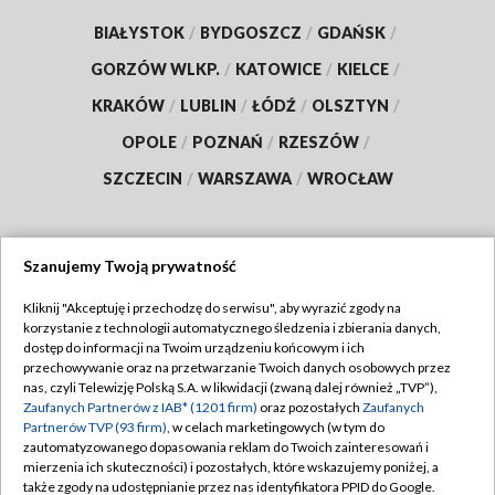
BIAŁYSTOK
/
BYDGOSZCZ
/
GDAŃSK
/
GORZÓW WLKP.
/
KATOWICE
/
KIELCE
/
KRAKÓW
/
LUBLIN
/
ŁÓDŹ
/
OLSZTYN
/
OPOLE
/
POZNAŃ
/
RZESZÓW
/
SZCZECIN
/
WARSZAWA
/
WROCŁAW
Szanujemy Twoją prywatność
Dołącz do nas:
Kliknij "Akceptuję i przechodzę do serwisu", aby wyrazić zgody na
korzystanie z technologii automatycznego śledzenia i zbierania danych,
TVP
dostęp do informacji na Twoim urządzeniu końcowym i ich
Abonament TVP
przechowywanie oraz na przetwarzanie Twoich danych osobowych przez
Regulamin TVP
nas, czyli Telewizję Polską S.A. w likwidacji (zwaną dalej również „TVP”),
Emisja w TVP
Zaufanych Partnerów z IAB* (1201 firm)
oraz pozostałych
Zaufanych
Polityka prywatności
Partnerów TVP (93 firm)
, w celach marketingowych (w tym do
Centrum informacji TVP
Moje zgody
zautomatyzowanego dopasowania reklam do Twoich zainteresowań i
mierzenia ich skuteczności) i pozostałych, które wskazujemy poniżej, a
Naziemna Telewizja Cyfrowa
Pomoc
także zgody na udostępnianie przez nas identyfikatora PPID do Google.