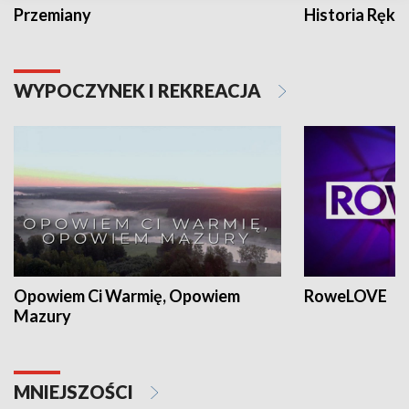
Przemiany
Historia Ręką
WYPOCZYNEK I REKREACJA
Opowiem Ci Warmię, Opowiem
RoweLOVE
Mazury
MNIEJSZOŚCI