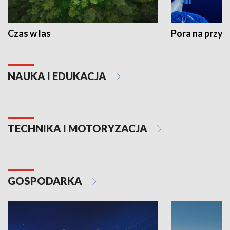
Czas w las
Pora na przyr
NAUKA I EDUKACJA
TECHNIKA I MOTORYZACJA
GOSPODARKA